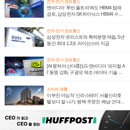
전자·전기·정보통신
엔비디아 '루빈 울트라'에도 HBM4 탑재
검토, 삼성전자·SK하이닉스 HBM4 수율
에 주도권 갈린다
전자·전기·정보통신
삼성전자 넷리스트와 특허분쟁 매듭, 5년
동안 최대 1.3조 라이선스비 지급
전자·전기·정보통신
[AI 뭉쳐야 산다⑧] LG·엔비디아 '피지컬 A
I' 동맹 강화, 구광모 제조·데이터·기술 결
집해 종합 로보틱스 기업으로
소비자·유통
이부진 야심작 '신라스테이' 서울신라호
텔보다 잘 나가, 평택·주문진·해남·건대로
성장판 더 넓힌다