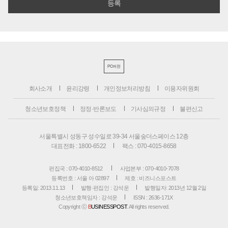
PC버전
회사소개
윤리강령
개인정보처리방침
이용자위원회
청소년보호정책
정정·반론보도
기사심의규정
불편신고
서울특별시 성동구 성수일로 39-34 서울숲더스페이스 12층
대표전화 : 1800-6522
팩스 : 070-4015-8658
편집국 : 070-4010-8512
사업본부 : 070-4010-7078
등록번호 : 서울 아 02897
제호 : 비즈니스포스트
등록일: 2013.11.13
발행·편집인 : 강석운
발행일자: 2013년 12월 2일
청소년보호책임자 : 강석운
ISSN : 2636-171X
Copyright ⓒ
B
USINESSPOST
. All rights reserved.