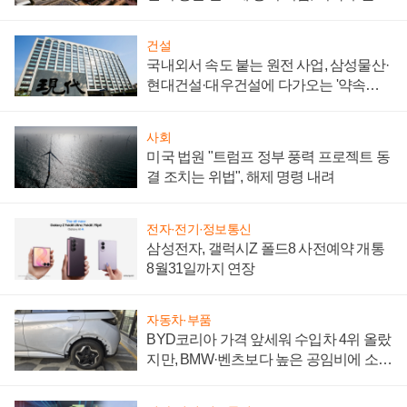
제 대비"
건설
국내외서 속도 붙는 원전 사업, 삼성물산·
현대건설·대우건설에 다가오는 '약속의
시간'
사회
미국 법원 "트럼프 정부 풍력 프로젝트 동
결 조치는 위법", 해제 명령 내려
전자·전기·정보통신
삼성전자, 갤럭시Z 폴드8 사전예약 개통
8월31일까지 연장
자동차·부품
BYD코리아 가격 앞세워 수입차 4위 올랐
지만, BMW·벤츠보다 높은 공임비에 소비
자 불만 폭발