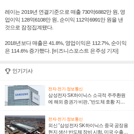
레이는 2019년 연결기준으로 매출 730억6882만 원, 영
업이익 128억6108만 원, 순이익 112억6991만 원을 낸
것으로 잠정집계됐다.
2018년보다 매출은 41.8%, 영업이익은 112.7%, 순이익
은 114.6% 증가했다. [비즈니스포스트 은주성 기자]
인기기사
전자·전기·정보통신
삼성전자 SK하이닉스 소극적 주주환원
에 해외 증권가 비판, "반도체 호황 지속
성 의문"
전자·전기·정보통신
외신 "삼성전자 SK하이닉스 중국 공장용
현지 생산 반도체 장비 시험, 미국 수출통