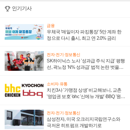
인기기사
금융
우체국 '매일이자 파킹통장' 5만 계좌 한
정으로 다시 출시, 최고 연 2.0% 금리
전자·전기·정보통신
SK하이닉스 노사 '성과급 주식 지급' 평행
선, 곽노정 'N% 성과급' 법적 논란 벗을지
주목
소비자·유통
치킨3사 '가맹점 상생' 비교해보니, 교촌
'영업권 보호'·bhc '신메뉴 개발'·BBQ '원가
부담'
전자·전기·정보통신
삼성전자, 미국 오크리지국립연구소와
극저온 히트펌프 개발하기로