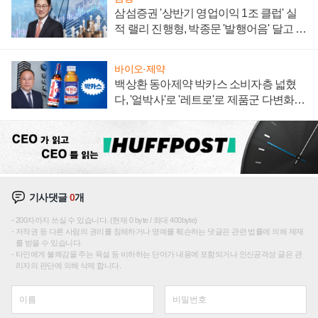
삼섬증권 '상반기 영업이익 1조 클럽' 실
적 랠리 진행형, 박종문 '발행어음' 달고 연
임 향하나
바이오·제약
백상환 동아제약 박카스 소비자층 넓혔
다, '얼박사'로 '레트로'로 제품군 다변화
주효
기사댓글
0
개
200자까지 쓰실 수 있습니다. (현재 0 byte / 최대 400byte)
저작권 등 다른 사람의 권리를 침해하거나 명예를 훼손하는 댓글은 관련 법률에 의해 제재
를 받을 수 있습니다.
타인에게 불쾌감을 주는 욕설 등 비하하는 단어가 내용에 포함되거나 인신공격성 글은 관
리자의 판단에 의해 삭제 합니다.