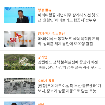
항공·물류
파라타항공 내년 미주 장거리 노선 첫 도
전, 윤철민 '하이브리드 항공사' 승부수 통
할까
전자·전기·정보통신
SK하이닉스 통합노조 설립 움직임 본격
화, 성과급 체계 불만에 3500명 결집
공기업
강원랜드 정책 불확실성에 중장기 비전
'흔들', 신임 사장의 정부 설득 과제 무거워
져
소비자·유통
[현장] 롯데마트 야심작 '부산 물류센터' 가
보니, 장보기 상품 자동으로 담는 '로봇 40
0대' 장관
금융