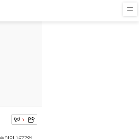
0
순이익 1677억