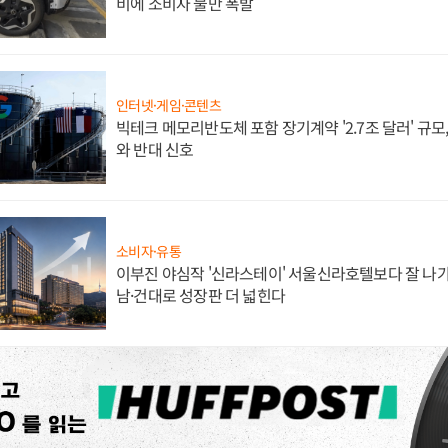
비에 소비자 불만 폭발
인터넷·게임·콘텐츠
빅테크 메모리반도체 포함 장기계약 '2.7조 달러' 규모,
와 반대 신호
소비자·유통
이부진 야심작 '신라스테이' 서울신라호텔보다 잘 나가
남·건대로 성장판 더 넓힌다