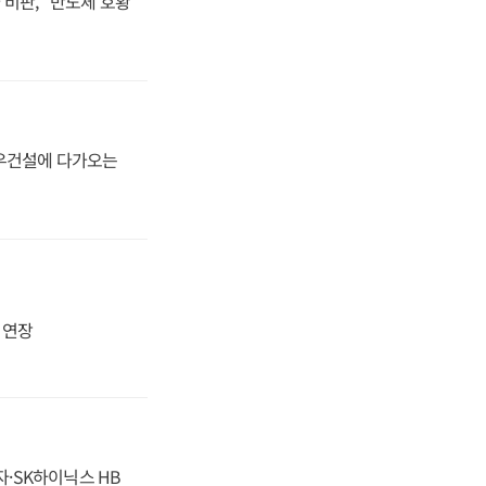
비판, "반도체 호황
대우건설에 다가오는
지 연장
자·SK하이닉스 HB