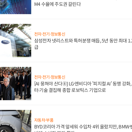
M4 수율에 주도권 갈린다
전자·전기·정보통신
삼성전자 넷리스트와 특허분쟁 매듭, 5년 동안 최대 1
급
전자·전기·정보통신
[AI 뭉쳐야 산다⑧] LG·엔비디아 '피지컬 AI' 동맹 강
터·기술 결집해 종합 로보틱스 기업으로
자동차·부품
BYD코리아 가격 앞세워 수입차 4위 올랐지만, BMW