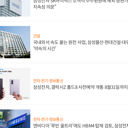
삼성전자 SK하이닉스 소극적 주주환원에 해외 증권가 
지속성 의문"
건설
국내외서 속도 붙는 원전 사업, 삼성물산·현대건설·
'약속의 시간'
전자·전기·정보통신
삼성전자, 갤럭시Z 폴드8 사전예약 개통 8월31일까
전자·전기·정보통신
엔비디아 '루빈 울트라'에도 HBM4 탑재 검토, 삼성전