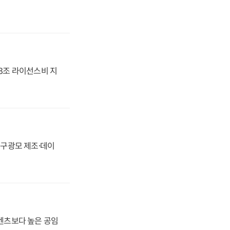
.3조 라이선스비 지
화, 구광모 제조·데이
·벤츠보다 높은 공임