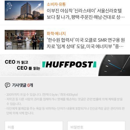
소비자·유통
이부진 야심작 '신라스테이' 서울신라호텔
보다 잘 나가, 평택·주문진·해남·건대로 성
장판 더 넓힌다
화학·에너지
'한수원 협력사' 미국 오클로 SMR 연구용 원
자로 '임계 상태' 도달, 미국 에너지부 "중요
한 이정표"
기사댓글
0
개
200자까지 쓰실 수 있습니다. (현재 0 byte / 최대 400byte)
저작권 등 다른 사람의 권리를 침해하거나 명예를 훼손하는 댓글은 관련 법률에 의해 제재를 받을
수 있습니다.
타인에게 불쾌감을 주는 욕설 등 비하하는 단어가 내용에 포함되거나 인신공격성 글은 관리자의 판
단에 의해 삭제 합니다.