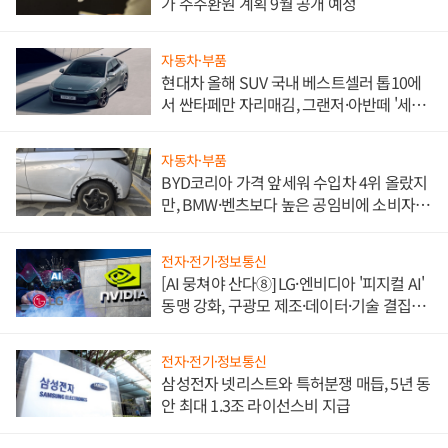
가 주주환원 계획 9월 공개 예정
자동차·부품
현대차 올해 SUV 국내 베스트셀러 톱10에
서 싼타페만 자리매김, 그랜저·아반떼 '세단
쌍끌이'로 내수 방어
자동차·부품
BYD코리아 가격 앞세워 수입차 4위 올랐지
만, BMW·벤츠보다 높은 공임비에 소비자
불만 폭발
전자·전기·정보통신
[AI 뭉쳐야 산다⑧] LG·엔비디아 '피지컬 AI'
동맹 강화, 구광모 제조·데이터·기술 결집
해 종합 로보틱스 기업으로
전자·전기·정보통신
삼성전자 넷리스트와 특허분쟁 매듭, 5년 동
안 최대 1.3조 라이선스비 지급