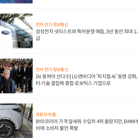
전자·전기·정보통신
삼성전자 넷리스트와 특허분쟁 매듭, 5년 동안 최대 1
급
전자·전기·정보통신
[AI 뭉쳐야 산다⑧] LG·엔비디아 '피지컬 AI' 동맹 강
터·기술 결집해 종합 로보틱스 기업으로
자동차·부품
BYD코리아 가격 앞세워 수입차 4위 올랐지만, BMW
비에 소비자 불만 폭발