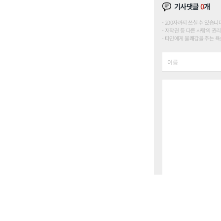
기사댓글
0
개
200자까지 쓰실 수 있습니다. (
저작권 등 다른 사람의 권리
타인에게 불쾌감을 주는 욕설