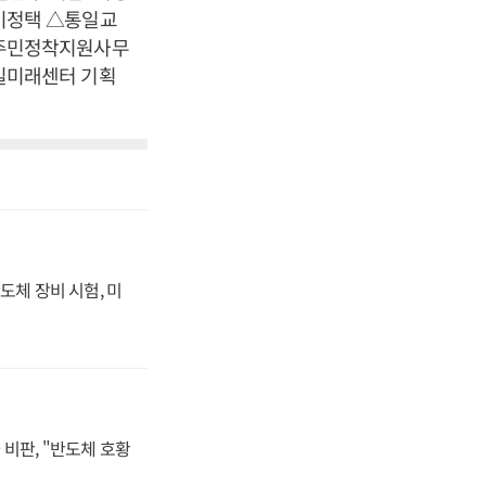
이정택 △통일교
탈주민정착지원사무
일미래센터 기획
도체 장비 시험, 미
비판, "반도체 호황