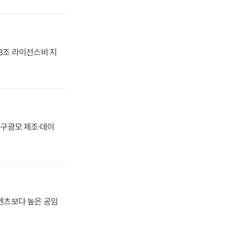
.3조 라이선스비 지
화, 구광모 제조·데이
·벤츠보다 높은 공임