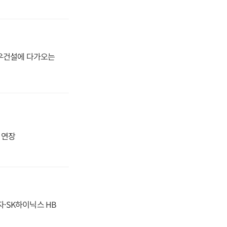
대우건설에 다가오는
지 연장
자·SK하이닉스 HB