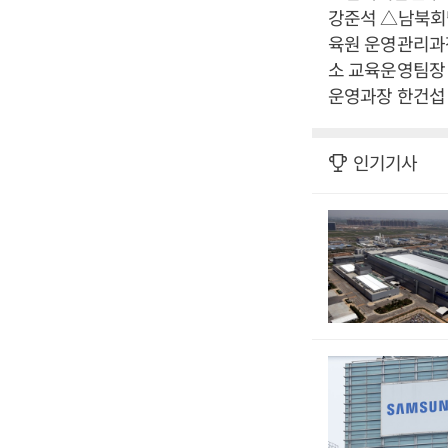
강준석 △남북회
육원 운영관리과
소 교육운영팀장
운영과장 한건섭
인기기사