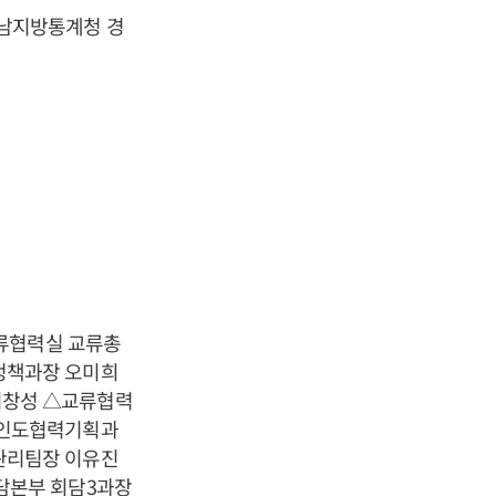
남지방통계청 경
교류협력실 교류총
정책과장 오미희
이창성 △교류협력
 인도협력기획과
관리팀장 이유진
담본부 회담3과장