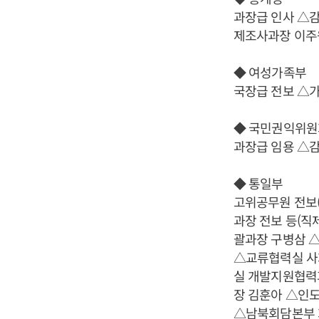
과장급 인사 △
제조사과장 이주
◆ 여성가족부
국장급 전보 △
◆ 국민권익위원
과장급 임용 △
◆ 통일부
고위공무원 전보
과장 전보 등(
괄과장 구병삼 
△교류협력실 사
실 개발지원협력
장 김훈아 △인
△남북회담본부 