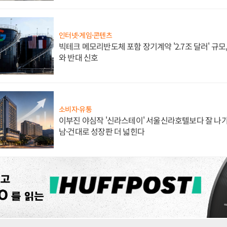
인터넷·게임·콘텐츠
빅테크 메모리반도체 포함 장기계약 '2.7조 달러' 규모,
와 반대 신호
소비자·유통
이부진 야심작 '신라스테이' 서울신라호텔보다 잘 나가
남·건대로 성장판 더 넓힌다