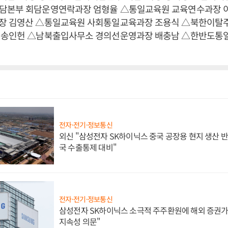
담본부 회담운영연락과장 엄형율 △통일교육원 교육연수과장 
장 김영산 △통일교육원 사회통일교육과장 조용식 △북한이
 송인헌 △남북출입사무소 경의선운영과장 배충남 △한반도통
전자·전기·정보통신
외신 "삼성전자 SK하이닉스 중국 공장용 현지 생산 반
국 수출통제 대비"
전자·전기·정보통신
삼성전자 SK하이닉스 소극적 주주환원에 해외 증권가 
지속성 의문"