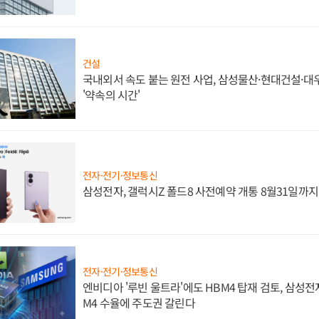
건설
국내외서 속도 붙는 원전 사업, 삼성물산·현대건설·
'약속의 시간'
전자·전기·정보통신
삼성전자, 갤럭시Z 폴드8 사전예약 개통 8월31일까
전자·전기·정보통신
엔비디아 '루빈 울트라'에도 HBM4 탑재 검토, 삼성전
M4 수율에 주도권 갈린다