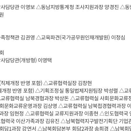
감사담당관 이영보 △동남지방통계청 조사지원과장 양경진 △동
원
가족정책관 김권영 △교육파견(국가공무원인재개발원) 이정심
회
감사담당관(개방형) 이영택
(직제개정 반영 포함) △교류협력실장 김창현
직제개정 반영 포함) △기획조정실 통일법제지원팀장 박성렬 △
△교류협력실 남북경협과장 박상돈 △교류협력실 사회문화교류
회문화교류운영과장 김상영 △교류협력실 남북접경협력과장 
과장 임현정 △교류협력실 교류지원과장 이종현 △인도협력국
도협력국 이산가족과장 김유진 △남북협력지구발전기획단 기업
회담1과장 강연서 △남북회담본부 회담2과장 송희경 △남북회