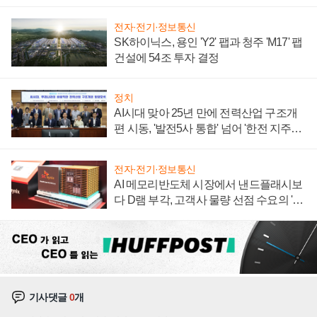
계약 체결
전자·전기·정보통신
SK하이닉스, 용인 'Y2' 팹과 청주 'M17' 팹
건설에 54조 투자 결정
정치
AI시대 맞아 25년 만에 전력산업 구조개
편 시동, '발전5사 통합' 넘어 '한전 지주사'
재편론도
전자·전기·정보통신
AI 메모리반도체 시장에서 낸드플래시보
다 D램 부각, 고객사 물량 선점 수요의 '우
선순위'
기사댓글
0
개