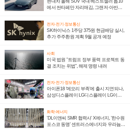
현대차 올해 SUV 국내 베스트셀러 톱10
에서 싼타페만 자리매김, 그랜저·아반떼
'세단 쌍끌이'로 내수 방어
전자·전기·정보통신
SK하이닉스 1주당 375원 현금배당 실시,
추가 주주환원 계획 9월 공개 예정
사회
미국 법원 "트럼프 정부 풍력 프로젝트 동
결 조치는 위법", 해제 명령 내려
전자·전기·정보통신
아이폰18 '메모리 부족'에 출시 지연되나,
삼성디스플레이 LG디스플레이 LG이노
텍 '탈애플' 수익 다각화 속도
화학·에너지
'DL이앤씨 SMR 협력사' X에너지, '한수원
포스코 동맹' 센트러스에너지와 우라늄