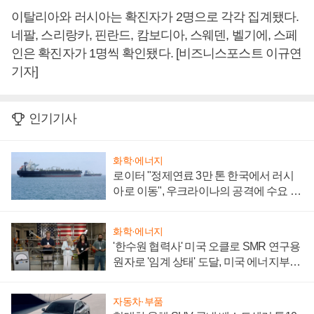
이탈리아와 러시아는 확진자가 2명으로 각각 집계됐다.
네팔, 스리랑카, 핀란드, 캄보디아, 스웨덴, 벨기에, 스페
인은 확진자가 1명씩 확인됐다. [비즈니스포스트 이규연
기자]
인기기사
화학·에너지
로이터 "정제연료 3만 톤 한국에서 러시
아로 이동", 우크라이나의 공격에 수요 늘
어
화학·에너지
'한수원 협력사' 미국 오클로 SMR 연구용
원자로 '임계 상태' 도달, 미국 에너지부
"중요한 이정표"
자동차·부품