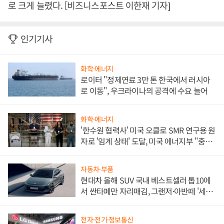
로 크게 늘렸다. [비즈니스포스트 이한재 기자]
인기기사
화학·에너지
로이터 "정제연료 3만 톤 한국에서 러시아
로 이동", 우크라이나의 공격에 수요 늘어
화학·에너지
'한수원 협력사' 미국 오클로 SMR 연구용 원
자로 '임계 상태' 도달, 미국 에너지부 "중요
한 이정표"
자동차·부품
현대차 올해 SUV 국내 베스트셀러 톱10에
서 싼타페만 자리매김, 그랜저·아반떼 '세단
쌍끌이'로 내수 방어
전자·전기·정보통신