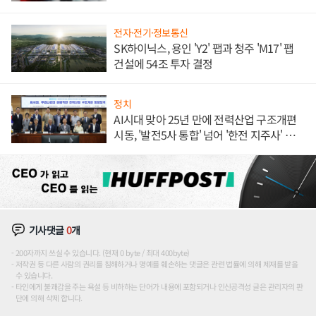
전자·전기·정보통신
SK하이닉스, 용인 'Y2' 팹과 청주 'M17' 팹
건설에 54조 투자 결정
정치
AI시대 맞아 25년 만에 전력산업 구조개편
시동, '발전5사 통합' 넘어 '한전 지주사' 재편
론도
기사댓글
0
개
200자까지 쓰실 수 있습니다. (현재 0 byte / 최대 400byte)
저작권 등 다른 사람의 권리를 침해하거나 명예를 훼손하는 댓글은 관련 법률에 의해 제재를 받을
수 있습니다.
타인에게 불쾌감을 주는 욕설 등 비하하는 단어가 내용에 포함되거나 인신공격성 글은 관리자의 판
단에 의해 삭제 합니다.