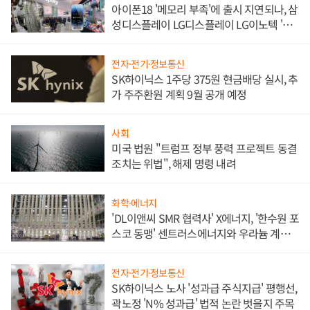
아이폰18 '메모리 부족'에 출시 지연되나, 삼
성디스플레이 LG디스플레이 LG이노텍 '탈
애플' 수익 다각화 속도
전자·전기·정보통신
SK하이닉스 1주당 375원 현금배당 실시, 추
가 주주환원 계획 9월 공개 예정
사회
미국 법원 "트럼프 정부 풍력 프로젝트 동결
조치는 위법", 해제 명령 내려
화학·에너지
'DL이앤씨 SMR 협력사' X에너지, '한수원 포
스코 동맹' 센트러스에너지와 우라늄 계약
체결
전자·전기·정보통신
SK하이닉스 노사 '성과급 주식지급' 평행선,
곽노정 'N% 성과급' 법적 논란 벗을지 주목