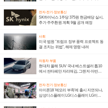
"중요한 이정표"
전자·전기·정보통신
SK하이닉스 1주당 375원 현금배당 실시,
추가 주주환원 계획 9월 공개 예정
사회
미국 법원 "트럼프 정부 풍력 프로젝트 동
결 조치는 위법", 해제 명령 내려
자동차·부품
현대차 올해 SUV 국내 베스트셀러 톱10
에서 싼타페만 자리매김, 그랜저·아반떼
'세단 쌍끌이'로 내수 방어
전자·전기·정보통신
아이폰18 '메모리 부족'에 출시 지연되나,
삼성디스플레이 LG디스플레이 LG이노
텍 '탈애플' 수익 다각화 속도