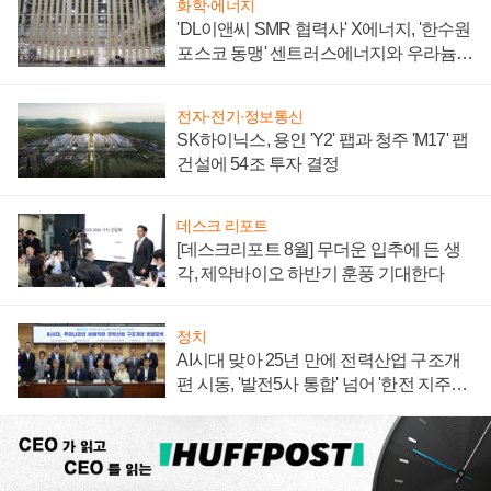
화학·에너지
'DL이앤씨 SMR 협력사' X에너지, '한수원
포스코 동맹' 센트러스에너지와 우라늄
계약 체결
전자·전기·정보통신
SK하이닉스, 용인 'Y2' 팹과 청주 'M17' 팹
건설에 54조 투자 결정
데스크 리포트
[데스크리포트 8월] 무더운 입추에 든 생
각, 제약바이오 하반기 훈풍 기대한다
정치
AI시대 맞아 25년 만에 전력산업 구조개
편 시동, '발전5사 통합' 넘어 '한전 지주사'
재편론도