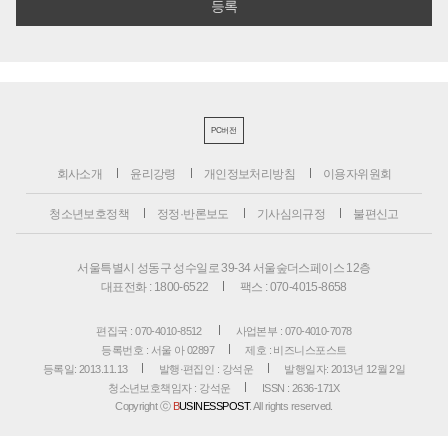
PC버전
회사소개
윤리강령
개인정보처리방침
이용자위원회
청소년보호정책
정정·반론보도
기사심의규정
불편신고
서울특별시 성동구 성수일로 39-34 서울숲더스페이스 12층
대표전화 : 1800-6522
팩스 : 070-4015-8658
편집국 : 070-4010-8512
사업본부 : 070-4010-7078
등록번호 : 서울 아 02897
제호 : 비즈니스포스트
등록일: 2013.11.13
발행·편집인 : 강석운
발행일자: 2013년 12월 2일
청소년보호책임자 : 강석운
ISSN : 2636-171X
Copyright ⓒ
B
USINESSPOST
. All rights reserved.