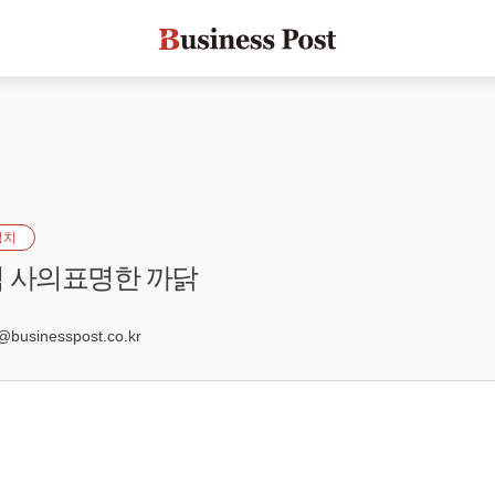
정치
 사의표명한 까닭
0
sinesspost.co.kr