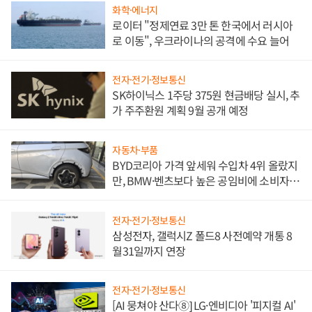
화학·에너지
로이터 "정제연료 3만 톤 한국에서 러시아
로 이동", 우크라이나의 공격에 수요 늘어
전자·전기·정보통신
SK하이닉스 1주당 375원 현금배당 실시, 추
가 주주환원 계획 9월 공개 예정
자동차·부품
BYD코리아 가격 앞세워 수입차 4위 올랐지
만, BMW·벤츠보다 높은 공임비에 소비자
불만 폭발
전자·전기·정보통신
삼성전자, 갤럭시Z 폴드8 사전예약 개통 8
월31일까지 연장
전자·전기·정보통신
[AI 뭉쳐야 산다⑧] LG·엔비디아 '피지컬 AI'