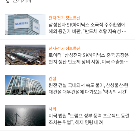
전자·전기·정보통신
삼성전자 SK하이닉스 소극적 주주환원에
해외 증권가 비판, "반도체 호황 지속성 의
문"
전자·전기·정보통신
로이터 "삼성전자 SK하이닉스 중국 공장용
현지 생산 반도체 장비 시험, 미국 수출통제
대비"
건설
원전 건설 국내외서 속도 붙어, 삼성물산·현
대건설·대우건설에 다가오는 '약속의 시간'
사회
미국 법원 "트럼프 정부 풍력 프로젝트 동결
조치는 위법", 해제 명령 내려