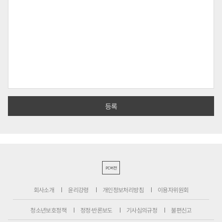
PC버전
회사소개
윤리강령
개인정보처리방침
이용자위원회
청소년보호정책
정정·반론보도
기사심의규정
불편신고