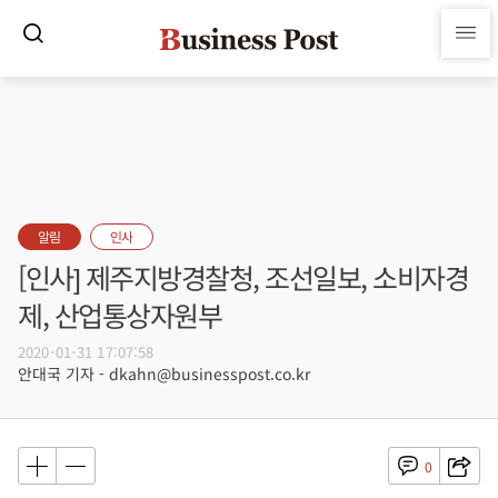
알림
인사
[인사] 제주지방경찰청, 조선일보, 소비자경
제, 산업통상자원부
2020-01-31 17:07:58
안대국 기자 - dkahn@businesspost.co.kr
0