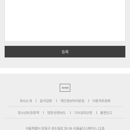
PC버전
회사소개
윤리강령
개인정보처리방침
이용자위원회
청소년보호정책
정정·반론보도
기사심의규정
불편신고
서울특별시 성동구 성수일로 39-34 서울숲더스페이스 12층