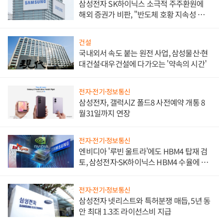
삼성전자 SK하이닉스 소극적 주주환원에
해외 증권가 비판, "반도체 호황 지속성 의
문"
건설
국내외서 속도 붙는 원전 사업, 삼성물산·현
대건설·대우건설에 다가오는 '약속의 시간'
전자·전기·정보통신
삼성전자, 갤럭시Z 폴드8 사전예약 개통 8
월31일까지 연장
전자·전기·정보통신
엔비디아 '루빈 울트라'에도 HBM4 탑재 검
토, 삼성전자·SK하이닉스 HBM4 수율에 주
도권 갈린다
전자·전기·정보통신
삼성전자 넷리스트와 특허분쟁 매듭, 5년 동
안 최대 1.3조 라이선스비 지급