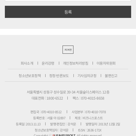
PC버전
회사소개
윤리강령
개인정보처리방침
이용자위원회
청소년보호정책
정정·반론보도
기사심의규정
불편신고
서울특별시 성동구 성수일로 39-34 서울숲더스페이스 12층
대표전화 : 1800-6522
팩스 : 070-4015-8658
편집국 : 070-4010-8512
사업본부 : 070-4010-7078
등록번호 : 서울 아 02897
제호 : 비즈니스포스트
등록일: 2013.11.13
발행·편집인 : 강석운
발행일자: 2013년 12월 2일
청소년보호책임자 : 강석운
ISSN : 2636-171X
Copyright ⓒ
B
USINESSPOST
. All rights reserved.