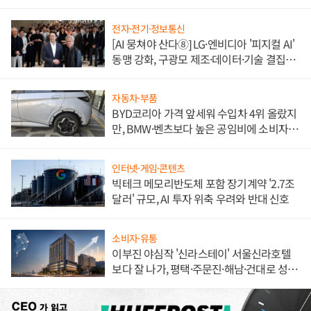
전자·전기·정보통신
[AI 뭉쳐야 산다⑧] LG·엔비디아 '피지컬 AI'
동맹 강화, 구광모 제조·데이터·기술 결집
해 종합 로보틱스 기업으로
자동차·부품
BYD코리아 가격 앞세워 수입차 4위 올랐지
만, BMW·벤츠보다 높은 공임비에 소비자
불만 폭발
인터넷·게임·콘텐츠
빅테크 메모리반도체 포함 장기계약 '2.7조
달러' 규모, AI 투자 위축 우려와 반대 신호
소비자·유통
이부진 야심작 '신라스테이' 서울신라호텔
보다 잘 나가, 평택·주문진·해남·건대로 성
장판 더 넓힌다