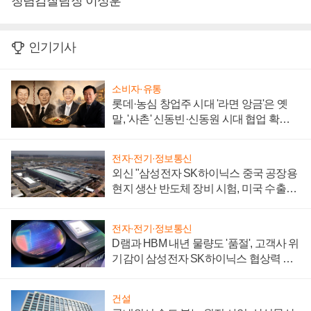
청렴감찰팀장 이성훈
인기기사
소비자·유통
롯데·농심 창업주 시대 '라면 앙금'은 옛
말, '사촌' 신동빈·신동원 시대 협업 확대
일로
전자·전기·정보통신
외신 "삼성전자 SK하이닉스 중국 공장용
현지 생산 반도체 장비 시험, 미국 수출통
제 대비"
전자·전기·정보통신
D램과 HBM 내년 물량도 '품절', 고객사 위
기감이 삼성전자 SK하이닉스 협상력 더
키워
건설