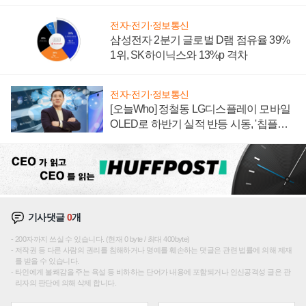
에 주도권 갈린다
전자·전기·정보통신
삼성전자 2분기 글로벌 D램 점유율 39%
1위, SK하이닉스와 13%p 격차
전자·전기·정보통신
[오늘Who] 정철동 LG디스플레이 모바일
OLED로 하반기 실적 반등 시동, '칩플레
이션'에 가격 인하 압박은 부담
기사댓글
0
개
200자까지 쓰실 수 있습니다. (현재 0 byte / 최대 400byte)
저작권 등 다른 사람의 권리를 침해하거나 명예를 훼손하는 댓글은 관련 법률에 의해 제재
를 받을 수 있습니다.
타인에게 불쾌감을 주는 욕설 등 비하하는 단어가 내용에 포함되거나 인신공격성 글은 관
리자의 판단에 의해 삭제 합니다.