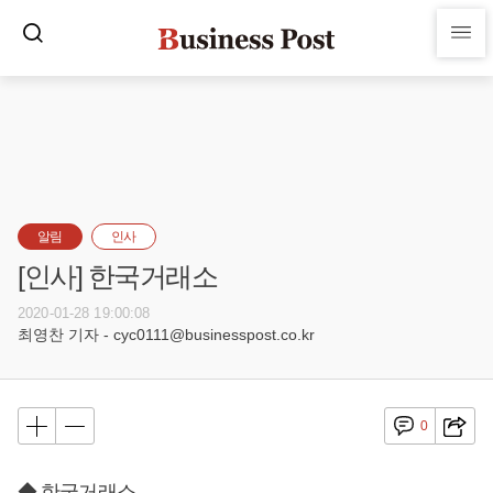
알림
인사
[인사] 한국거래소
2020-01-28 19:00:08
최영찬 기자 - cyc0111@businesspost.co.kr
0
◆ 한국거래소