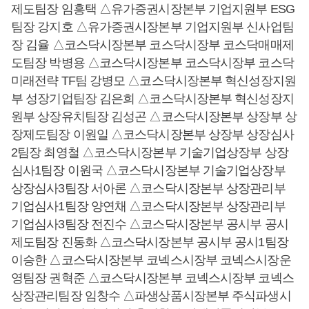
제도팀장 임흥택 △유가증권시장본부 기업지원부 ESG
팀장 강지호 △유가증권시장본부 기업지원부 신사업팀
장 김율 △코스닥시장본부 코스닥시장부 코스닥매매제
도팀장 박병용 △코스닥시장본부 코스닥시장부 코스닥
미래전략 TF팀 강병모 △코스닥시장본부 혁신성장지원
부 성장기업팀장 김은희 △코스닥시장본부 혁신성장지
원부 상장유치팀장 김성곤 △코스닥시장본부 상장부 상
장제도팀장 이원일 △코스닥시장본부 상장부 상장심사
2팀장 최영철 △코스닥시장본부 기술기업상장부 상장
심사1팀장 이원국 △코스닥시장본부 기술기업상장부
상장심사3팀장 서아론 △코스닥시장본부 상장관리부
기업심사1팀장 양연채 △코스닥시장본부 상장관리부
기업심사3팀장 전진수 △코스닥시장본부 공시부 공시
제도팀장 진동화 △코스닥시장본부 공시부 공시1팀장
이승한 △코스닥시장본부 코넥스시장부 코넥스시장운
영팀장 권혁준 △코스닥시장본부 코넥스시장부 코넥스
상장관리팀장 임창수 △파생상품시장본부 주식파생시