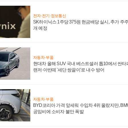
전자·전기·정보통신
SK하이닉스 1주당 375원 현금배당 실시, 추가 주
개 예정
자동차·부품
현대차 올해 SUV 국내 베스트셀러 톱10에서 싼타
랜저·아반떼 '세단 쌍끌이'로 내수 방어
자동차·부품
BYD코리아 가격 앞세워 수입차 4위 올랐지만, B
공임비에 소비자 불만 폭발