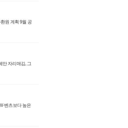
주환원 계획 9월 공
페만 자리매김, 그
MW·벤츠보다 높은