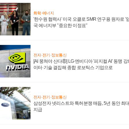
화학·에너지
'한수원 협력사' 미국 오클로 SMR 연구용 원자로 '임
국 에너지부 "중요한 이정표"
전자·전기·정보통신
[AI 뭉쳐야 산다⑧] LG·엔비디아 '피지컬 AI' 동맹 
이터·기술 결집해 종합 로보틱스 기업으로
전자·전기·정보통신
삼성전자 넷리스트와 특허분쟁 매듭, 5년 동안 최대
지급