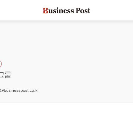
성그룹
8
businesspost.co.kr