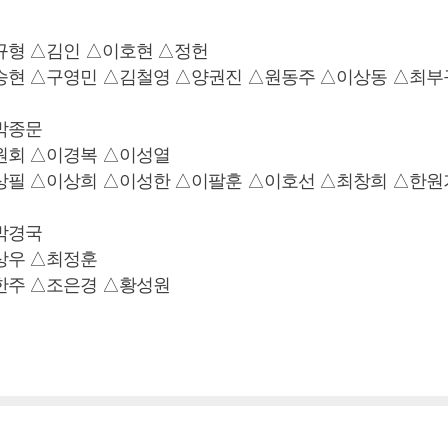
규형 △김인 △이호현 △정헌
승현 △구영민 △김철영 △양권진 △원동주 △이상동 △최부
박종문
원회 △이경복 △이성열
상필 △이상희 △이성한 △이팔훈 △이호선 △최창희 △한원
박경국
상우 △최정훈
한주 △조은경 △황성원