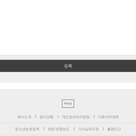
PC버전
회사소개
윤리강령
개인정보처리방침
이용자위원회
청소년보호정책
정정·반론보도
기사심의규정
불편신고