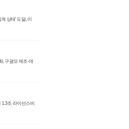
계 상태' 도달, 미
강화, 구광모 제조·데
 1.3조 라이선스비