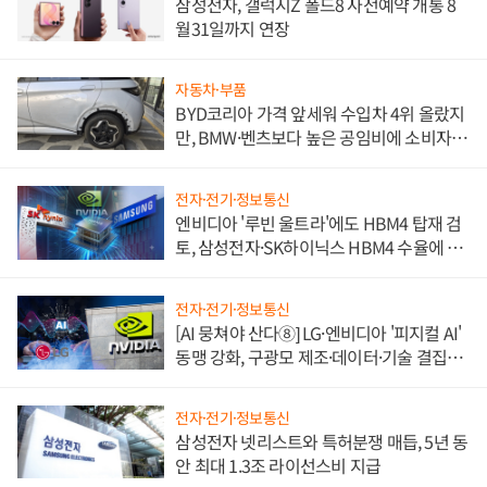
삼성전자, 갤럭시Z 폴드8 사전예약 개통 8
월31일까지 연장
자동차·부품
BYD코리아 가격 앞세워 수입차 4위 올랐지
만, BMW·벤츠보다 높은 공임비에 소비자
불만 폭발
전자·전기·정보통신
엔비디아 '루빈 울트라'에도 HBM4 탑재 검
토, 삼성전자·SK하이닉스 HBM4 수율에 주
도권 갈린다
전자·전기·정보통신
[AI 뭉쳐야 산다⑧] LG·엔비디아 '피지컬 AI'
동맹 강화, 구광모 제조·데이터·기술 결집
해 종합 로보틱스 기업으로
전자·전기·정보통신
삼성전자 넷리스트와 특허분쟁 매듭, 5년 동
안 최대 1.3조 라이선스비 지급