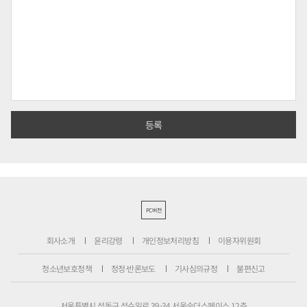
PC버전
회사소개
윤리강령
개인정보처리방침
이용자위원회
청소년보호정책
정정·반론보도
기사심의규정
불편신고
서울특별시 성동구 성수일로 39-34 서울숲더스페이스 12층