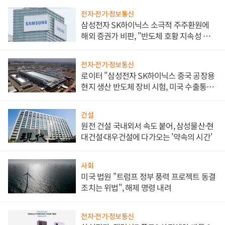
전자·전기·정보통신
삼성전자 SK하이닉스 소극적 주주환원에
해외 증권가 비판, "반도체 호황 지속성 의
문"
전자·전기·정보통신
로이터 "삼성전자 SK하이닉스 중국 공장용
현지 생산 반도체 장비 시험, 미국 수출통제
대비"
건설
원전 건설 국내외서 속도 붙어, 삼성물산·현
대건설·대우건설에 다가오는 '약속의 시간'
사회
미국 법원 "트럼프 정부 풍력 프로젝트 동결
조치는 위법", 해제 명령 내려
전자·전기·정보통신