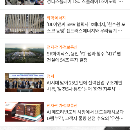
성디스플레이 LG디스플레이 LG이노텍 '탈
애플' 수익 다각화 속도
화학·에너지
'DL이앤씨 SMR 협력사' X에너지, '한수원 포
스코 동맹' 센트러스에너지와 우라늄 계약
체결
전자·전기·정보통신
SK하이닉스, 용인 'Y2' 팹과 청주 'M17' 팹
건설에 54조 투자 결정
정치
AI시대 맞아 25년 만에 전력산업 구조개편
시동, '발전5사 통합' 넘어 '한전 지주사' 재편
론도
전자·전기·정보통신
AI 메모리반도체 시장에서 낸드플래시보다
D램 부각, 고객사 물량 선점 수요의 '우선순
위'