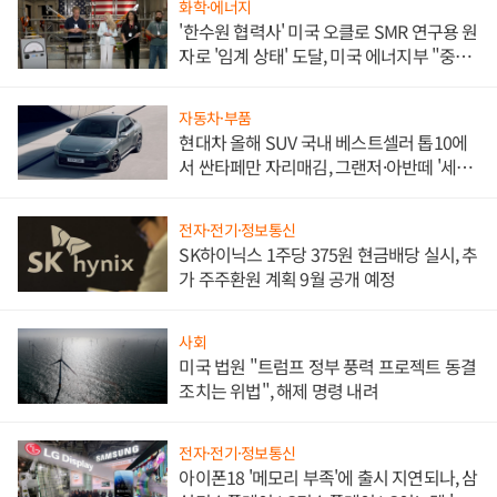
화학·에너지
'한수원 협력사' 미국 오클로 SMR 연구용 원
자로 '임계 상태' 도달, 미국 에너지부 "중요
한 이정표"
자동차·부품
현대차 올해 SUV 국내 베스트셀러 톱10에
서 싼타페만 자리매김, 그랜저·아반떼 '세단
쌍끌이'로 내수 방어
전자·전기·정보통신
SK하이닉스 1주당 375원 현금배당 실시, 추
가 주주환원 계획 9월 공개 예정
사회
미국 법원 "트럼프 정부 풍력 프로젝트 동결
조치는 위법", 해제 명령 내려
전자·전기·정보통신
아이폰18 '메모리 부족'에 출시 지연되나, 삼