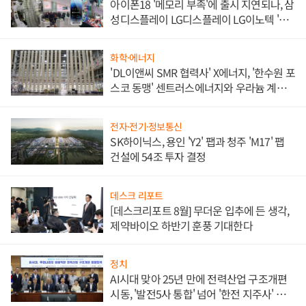
아이폰18 '메모리 부족'에 출시 지연되나, 삼
성디스플레이 LG디스플레이 LG이노텍 '탈
애플' 수익 다각화 속도
화학·에너지
'DL이앤씨 SMR 협력사' X에너지, '한수원 포
스코 동맹' 센트러스에너지와 우라늄 계약
체결
전자·전기·정보통신
SK하이닉스, 용인 'Y2' 팹과 청주 'M17' 팹
건설에 54조 투자 결정
데스크 리포트
[데스크리포트 8월] 무더운 입추에 든 생각,
제약바이오 하반기 훈풍 기대한다
정치
AI시대 맞아 25년 만에 전력산업 구조개편
시동, '발전5사 통합' 넘어 '한전 지주사' 재편