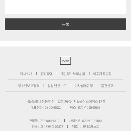
PC버전
회사소개
윤리강령
개인정보처리방침
이용자위원회
청소년보호정책
정정·반론보도
기사심의규정
불편신고
서울특별시 성동구 성수일로 39-34 서울숲더스페이스 12층
대표전화 : 1800-6522
팩스 : 070-4015-8658
편집국 : 070-4010-8512
사업본부 : 070-4010-7078
등록번호 : 서울 아 02897
제호 : 비즈니스포스트