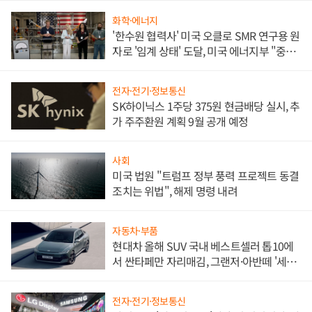
화학·에너지
'한수원 협력사' 미국 오클로 SMR 연구용 원
자로 '임계 상태' 도달, 미국 에너지부 "중요
한 이정표"
전자·전기·정보통신
SK하이닉스 1주당 375원 현금배당 실시, 추
가 주주환원 계획 9월 공개 예정
사회
미국 법원 "트럼프 정부 풍력 프로젝트 동결
조치는 위법", 해제 명령 내려
자동차·부품
현대차 올해 SUV 국내 베스트셀러 톱10에
서 싼타페만 자리매김, 그랜저·아반떼 '세단
쌍끌이'로 내수 방어
전자·전기·정보통신