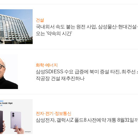
건설
국내외서 속도 붙는 원전 사업, 삼성물산·현대건설
오는 '약속의 시간'
화학·에너지
삼성SDI ESS 수요 급증에 북미 증설 타진, 최주선
작공장 건설 재추진하나
전자·전기·정보통신
삼성전자, 갤럭시Z 폴드8 사전예약 개통 8월31일