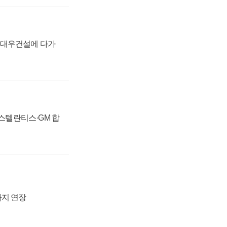
·대우건설에 다가
 스텔란티스·GM 합
까지 연장