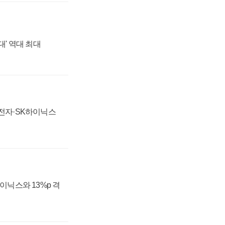
대' 역대 최대
성전자·SK하이닉스
하이닉스와 13%p 격