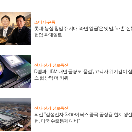
소비자·유통
롯데·농심 창업주 시대 '라면 앙금'은 옛말, '사촌'
협업 확대일로
전자·전기·정보통신
D램과 HBM 내년 물량도 '품절', 고객사 위기감이
스 협상력 더 키워
전자·전기·정보통신
외신 "삼성전자 SK하이닉스 중국 공장용 현지 생산
험, 미국 수출통제 대비"