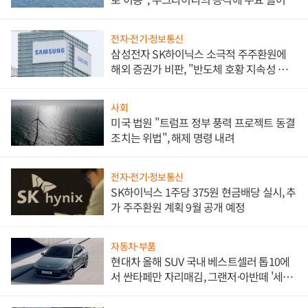
전자·전기·정보통신
삼성전자 SK하이닉스 소극적 주주환원에
해외 증권가 비판, "반도체 호황 지속성 의
문"
사회
미국 법원 "트럼프 정부 풍력 프로젝트 동결
조치는 위법", 해제 명령 내려
전자·전기·정보통신
SK하이닉스 1주당 375원 현금배당 실시, 추
가 주주환원 계획 9월 공개 예정
자동차·부품
현대차 올해 SUV 국내 베스트셀러 톱10에
서 싼타페만 자리매김, 그랜저·아반떼 '세단
쌍끌이'로 내수 방어