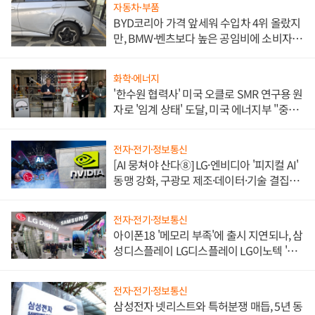
자동차·부품
BYD코리아 가격 앞세워 수입차 4위 올랐지
만, BMW·벤츠보다 높은 공임비에 소비자
불만 폭발
화학·에너지
'한수원 협력사' 미국 오클로 SMR 연구용 원
자로 '임계 상태' 도달, 미국 에너지부 "중요
한 이정표"
전자·전기·정보통신
[AI 뭉쳐야 산다⑧] LG·엔비디아 '피지컬 AI'
동맹 강화, 구광모 제조·데이터·기술 결집
해 종합 로보틱스 기업으로
전자·전기·정보통신
아이폰18 '메모리 부족'에 출시 지연되나, 삼
성디스플레이 LG디스플레이 LG이노텍 '탈
애플' 수익 다각화 속도
전자·전기·정보통신
삼성전자 넷리스트와 특허분쟁 매듭, 5년 동