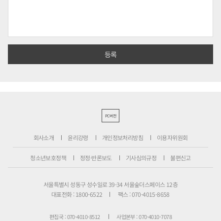
PC버전
회사소개
윤리강령
개인정보처리방침
이용자위원회
청소년보호정책
정정·반론보도
기사심의규정
불편신고
서울특별시 성동구 성수일로 39-34 서울숲더스페이스 12층
대표전화 : 1800-6522
팩스 : 070-4015-8658
편집국 : 070-4010-8512
사업본부 : 070-4010-7078