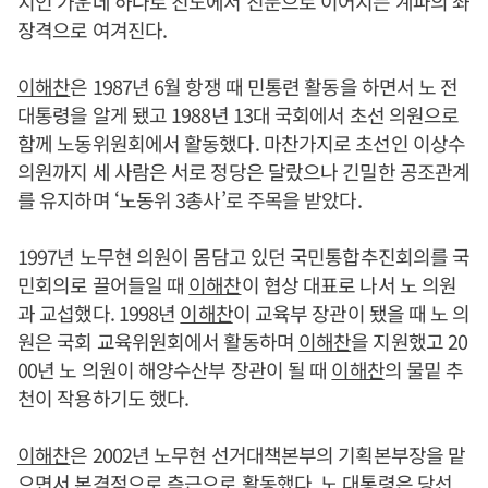
치인 가운데 하나로 친노에서 친문으로 이어지는 계파의 좌
장격으로 여겨진다.
이해찬
은 1987년 6월 항쟁 때 민통련 활동을 하면서 노 전
대통령을 알게 됐고 1988년 13대 국회에서 초선 의원으로
함께 노동위원회에서 활동했다. 마찬가지로 초선인 이상수
의원까지 세 사람은 서로 정당은 달랐으나 긴밀한 공조관계
를 유지하며 ‘노동위 3총사’로 주목을 받았다.
1997년 노무현 의원이 몸담고 있던 국민통합추진회의를 국
민회의로 끌어들일 때
이해찬
이 협상 대표로 나서 노 의원
과 교섭했다. 1998년
이해찬
이 교육부 장관이 됐을 때 노 의
원은 국회 교육위원회에서 활동하며
이해찬
을 지원했고 20
00년 노 의원이 해양수산부 장관이 될 때
이해찬
의 물밑 추
천이 작용하기도 했다.
이해찬
은 2002년 노무현 선거대책본부의 기획본부장을 맡
으면서 본격적으로 측근으로 활동했다. 노 대통령은 당선