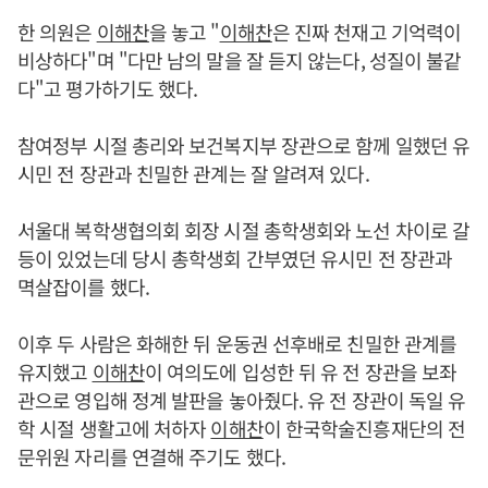
한 의원은
이해찬
을 놓고 "
이해찬
은 진짜 천재고 기억력이
비상하다"며 "다만 남의 말을 잘 듣지 않는다, 성질이 불같
다"고 평가하기도 했다.
참여정부 시절 총리와 보건복지부 장관으로 함께 일했던 유
시민 전 장관과 친밀한 관계는 잘 알려져 있다.
서울대 복학생협의회 회장 시절 총학생회와 노선 차이로 갈
등이 있었는데 당시 총학생회 간부였던 유시민 전 장관과
멱살잡이를 했다.
이후 두 사람은 화해한 뒤 운동권 선후배로 친밀한 관계를
유지했고
이해찬
이 여의도에 입성한 뒤 유 전 장관을 보좌
관으로 영입해 정계 발판을 놓아줬다. 유 전 장관이 독일 유
학 시절 생활고에 처하자
이해찬
이 한국학술진흥재단의 전
문위원 자리를 연결해 주기도 했다.