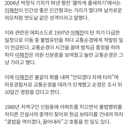
2004년 박창식 기자가 펴낸 평전 ‘쿨하게 출세하기’에서는
이해찬
이 인간성 좋은 인간형과는 거리가 멀다며 날카로운
외모처럼 면도날 같은 성격이라고 말했다.
이와 관련된 에피소드로 1997년
이해찬
이 탄 차가 다급한
일정으로 이동 중 불법유턴을 하다 교통순경에게 적발된 일
이 언급된다. 교통순경이 시간을 끌며 범칙금 흥정을 하려
하자
이해찬
은 의원 신분증을 보여줬고 놀란 교통순경은 그
냥 가라고 했다.
이에
이해찬
은 불같이 화를 내며 “안되겠다 차에 타라”며
마포경찰서로 교통순경을 데려가 인계했고 순경은 조사 뒤
10일간 영창을 갔다고 한다.
1988년 지역구인 신림동에 아파트를 지으면서 불법행위를
저지른 건설사의 중역이 찾아와 현금 보따리를 건네려 하자
“콩밥을 먹이겠다, 끌어내라”고 호통을 친 일도 있다.