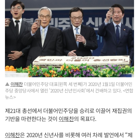
▲
이해찬
더불어민주당 대표(왼쪽 세 번째)가 2020년 1월1일 더불어민
주당 중앙당사에서 열린 '2020년 신년인사회'에서 건배하고 있다. <연합
뉴스>
제21대 총선에서 더불어민주당을 승리로 이끌어 재집권의
기반을 마련한다는 것이
이해찬
의 목표다.
이해찬
은 2020년 신년사를 비롯해 여러 차례 발언에서 “제