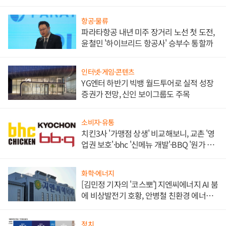
목
항공·물류
파라타항공 내년 미주 장거리 노선 첫 도전,
윤철민 '하이브리드 항공사' 승부수 통할까
인터넷·게임·콘텐츠
YG엔터 하반기 빅뱅 월드투어로 실적 성장
증권가 전망, 신인 보이그룹도 주목
소비자·유통
치킨3사 '가맹점 상생' 비교해보니, 교촌 '영
업권 보호'·bhc '신메뉴 개발'·BBQ '원가 부
담'
화학·에너지
[김민정 기자의 '코스뽀'] 지엔씨에너지 AI 붐
에 비상발전기 호황, 안병철 친환경 에너지
발전전문기업 향한다
정치