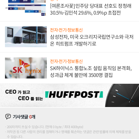
[여론조사꽃] 민주당 당대표 선호도 정청래
30.5%·김민석 29.6%, 0.9%p 초접전
전자·전기·정보통신
삼성전자, 미국 오크리지국립연구소와 극저
온 히트펌프 개발하기로
전자·전기·정보통신
SK하이닉스 통합노조 설립 움직임 본격화,
성과급 체계 불만에 3500명 결집
기사댓글
0
개
200자까지 쓰실 수 있습니다. (현재 0 byte / 최대 400byte)
저작권 등 다른 사람의 권리를 침해하거나 명예를 훼손하는 댓글은 관련 법률에 의해 제재를 받을
수 있습니다.