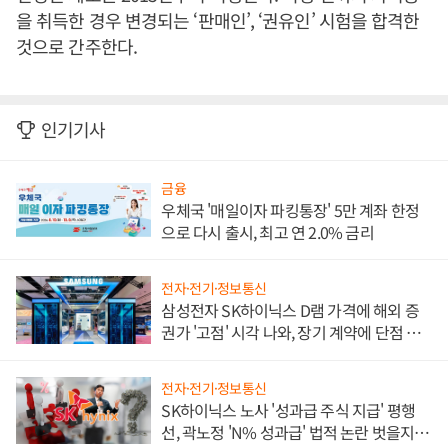
을 취득한 경우 변경되는 ‘판매인’, ‘권유인’ 시험을 합격한
것으로 간주한다.
인기기사
금융
우체국 '매일이자 파킹통장' 5만 계좌 한정
으로 다시 출시, 최고 연 2.0% 금리
전자·전기·정보통신
삼성전자 SK하이닉스 D램 가격에 해외 증
권가 '고점' 시각 나와, 장기 계약에 단점 부
각
전자·전기·정보통신
SK하이닉스 노사 '성과급 주식 지급' 평행
선, 곽노정 'N% 성과급' 법적 논란 벗을지 주