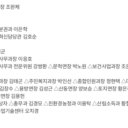
장 조완제
치분권과 이은학
사혁신담당관 김호순
례군
회사무과장 이응호
회사무과 전문위원 강쌍환 △문척면장 박노원 △보건사업과장 조
무과장 김태곤 △주민복지과장 박인선 △종합민원과장 정현택 △
김장수 △용방면장 김성근 △산동면장 양보승 △토지면장 황
전면장 김용헌
대상자 △총무과 김경모 △친환경농정과 이용탁 △산림소득과 황
농업기술센터 오치경