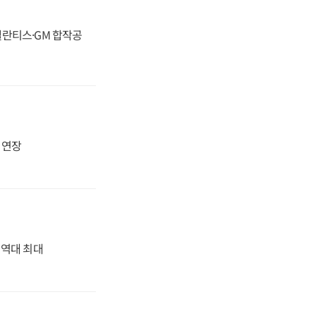
스텔란티스·GM 합작공
지 연장
' 역대 최대