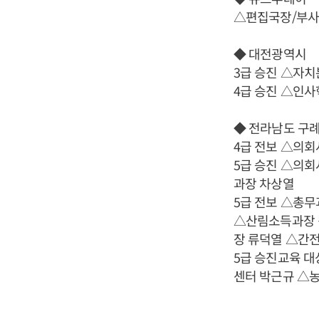
△편집국장/부사
◆ 대전광역시
3급 승진 △자
4급 승진 △인
◆ 전라남도 구
4급 전보 △의
5급 승진 △의
과장 차상열
5급 전보 △총
△산림소득과장 
장 류덕열 △간
5급 승진교육 
센터 박근규 △