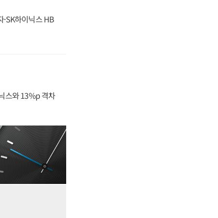
자·SK하이닉스 HB
닉스와 13%p 격차