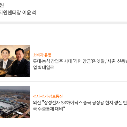
원
지원센터장 이윤석
소비자·유통
롯데·농심 창업주 시대 '라면 앙금'은 옛말, '사촌' 신
업 확대일로
전자·전기·정보통신
외신 "삼성전자 SK하이닉스 중국 공장용 현지 생산 반
국 수출통제 대비"