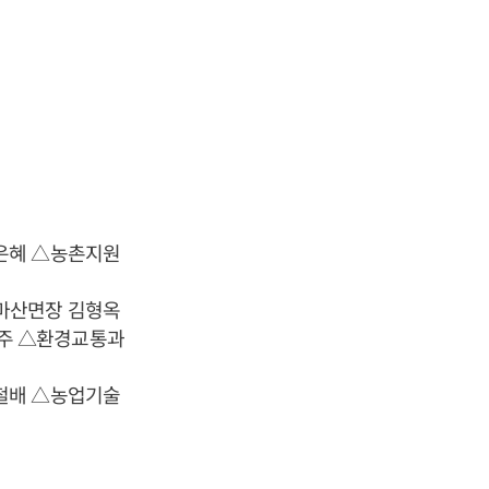
은혜 △농촌지원
마산면장 김형옥
은주 △환경교통과
철배 △농업기술