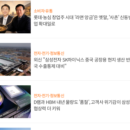
소비자·유통
롯데·농심 창업주 시대 '라면 앙금'은 옛말, '사촌' 신
업 확대일로
전자·전기·정보통신
외신 "삼성전자 SK하이닉스 중국 공장용 현지 생산 반
국 수출통제 대비"
전자·전기·정보통신
D램과 HBM 내년 물량도 '품절', 고객사 위기감이 삼
협상력 더 키워