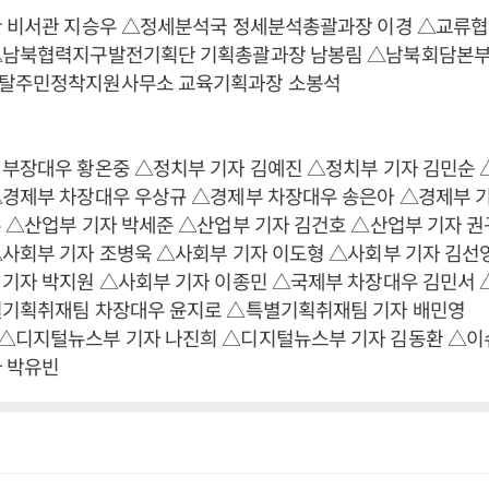
관 비서관 지승우 △정세분석국 정세분석총괄과장 이경 △교류
△남북협력지구발전기획단 기획총괄과장 남봉림 △남북회담본
탈주민정착지원사무소 교육기획과장 소봉석
 부장대우 황온중 △정치부 기자 김예진 △정치부 기자 김민순
△경제부 차장대우 우상규 △경제부 차장대우 송은아 △경제부 
 △산업부 기자 박세준 △산업부 기자 김건호 △산업부 기자 권
△사회부 기자 조병욱 △사회부 기자 이도형 △사회부 기자 김선
 기자 박지원 △사회부 기자 이종민 △국제부 차장대우 김민서
별기획취재팀 차장대우 윤지로 △특별기획취재팀 기자 배민영
△디지털뉴스부 기자 나진희 △디지털뉴스부 기자 김동환 △이
자 박유빈