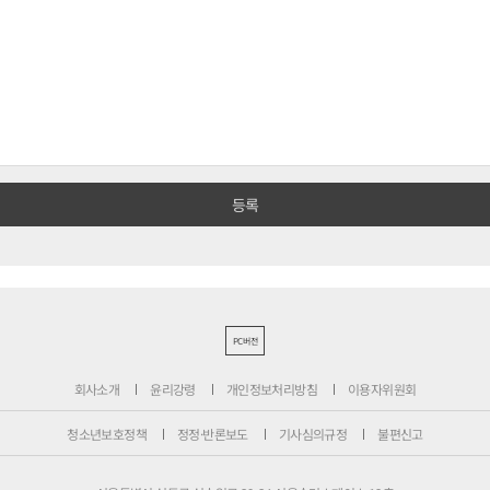
PC버전
회사소개
윤리강령
개인정보처리방침
이용자위원회
청소년보호정책
정정·반론보도
기사심의규정
불편신고