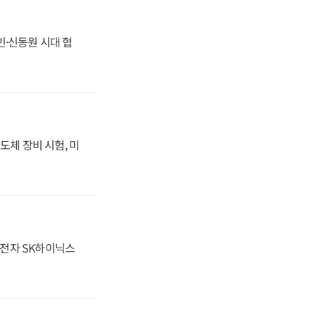
동빈·신동원 시대 협
도체 장비 시험, 미
성전자 SK하이닉스