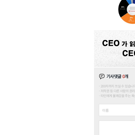
기사댓글
0
개
200자까지 쓰실 수 있습니다. (
저작권 등 다른 사람의 권리
타인에게 불쾌감을 주는 욕설