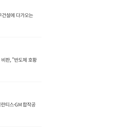
대우건설에 다가오는
비판, "반도체 호황
스텔란티스·GM 합작공