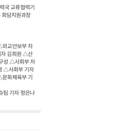
협력국 교류협력기
부 회담지원과장
 △외교안보부 차
기자 김희원 △산
구성 △사회부 차
영 △사회부 기자
 △문화체육부 기
슈팀 기자 정은나