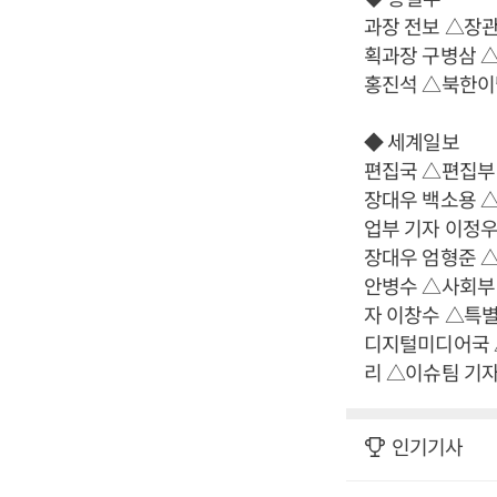
과장 전보 △장
획과장 구병삼 
홍진석 △북한이
◆ 세계일보
편집국 △편집부
장대우 백소용 
업부 기자 이정우
장대우 엄형준 
안병수 △사회부
자 이창수 △특
디지털미디어국 
리 △이슈팀 기
인기기사