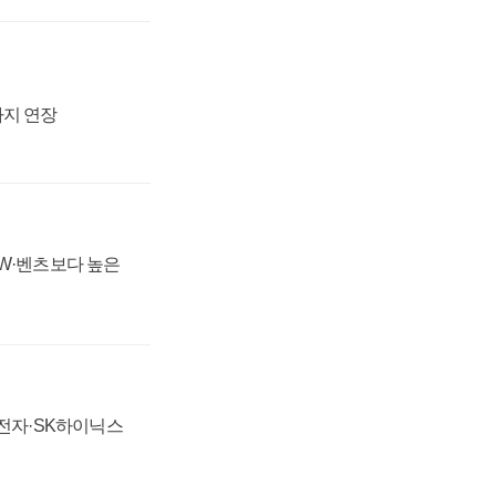
까지 연장
MW·벤츠보다 높은
성전자·SK하이닉스