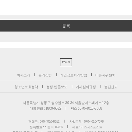
PC버전
회사소개
윤리강령
개인정보처리방침
이용자위원회
청소년보호정책
정정·반론보도
기사심의규정
불편신고
서울특별시 성동구 성수일로 39-34 서울숲더스페이스 12층
대표전화 : 1800-6522
팩스 : 070-4015-8658
편집국 : 070-4010-8512
사업본부 : 070-4010-7078
등록번호 : 서울 아 02897
제호 : 비즈니스포스트