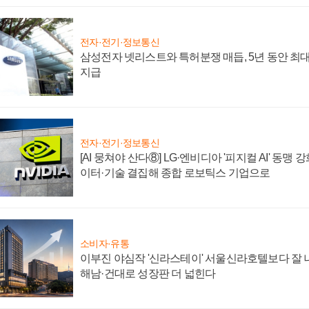
전자·전기·정보통신
삼성전자 넷리스트와 특허분쟁 매듭, 5년 동안 최대
지급
전자·전기·정보통신
[AI 뭉쳐야 산다⑧] LG·엔비디아 '피지컬 AI' 동맹 
이터·기술 결집해 종합 로보틱스 기업으로
소비자·유통
이부진 야심작 '신라스테이' 서울신라호텔보다 잘 나
해남·건대로 성장판 더 넓힌다