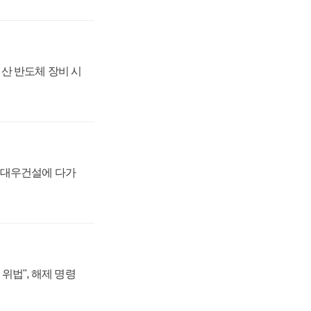
산 반도체 장비 시
·대우건설에 다가
위법", 해제 명령