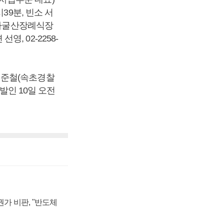
39분, 빈소 서
 자굴산장례식장
영, 02-2258-
천준철(속초경찰
발인 10일 오전
가 비판, "반도체