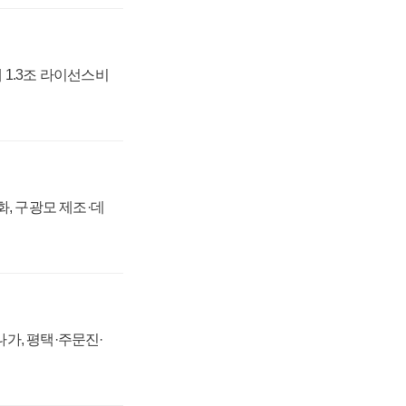
 1.3조 라이선스비
강화, 구광모 제조·데
가, 평택·주문진·