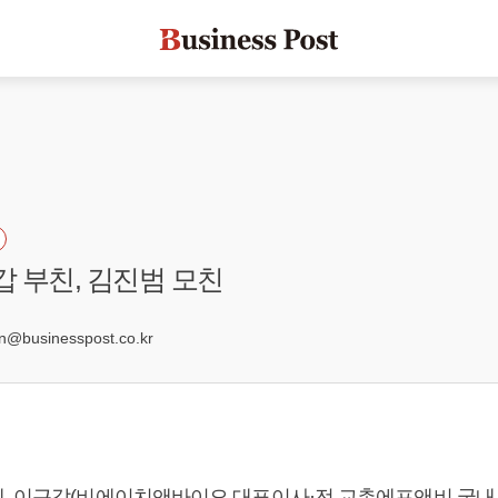
갑 부친, 김진범 모친
4
businesspost.co.kr
, 이근갑(비에이치앤바이오 대표이사·전 교촌에프앤비 국내