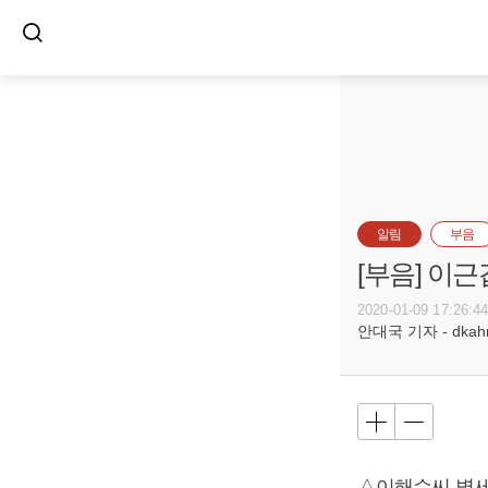
알림
부음
[부음] 이근
2020-01-09 17:26:4
안대국 기자 - dkahn@
△이해수씨 별세