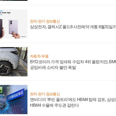
전자·전기·정보통신
삼성전자, 갤럭시Z 폴드8 사전예약 개통 8월31일
자동차·부품
BYD코리아 가격 앞세워 수입차 4위 올랐지만, B
공임비에 소비자 불만 폭발
전자·전기·정보통신
엔비디아 '루빈 울트라'에도 HBM4 탑재 검토, 삼
HBM4 수율에 주도권 갈린다