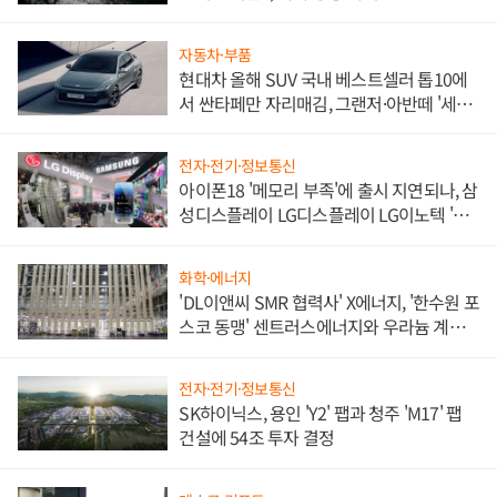
자동차·부품
현대차 올해 SUV 국내 베스트셀러 톱10에
서 싼타페만 자리매김, 그랜저·아반떼 '세단
쌍끌이'로 내수 방어
전자·전기·정보통신
아이폰18 '메모리 부족'에 출시 지연되나, 삼
성디스플레이 LG디스플레이 LG이노텍 '탈
애플' 수익 다각화 속도
화학·에너지
'DL이앤씨 SMR 협력사' X에너지, '한수원 포
스코 동맹' 센트러스에너지와 우라늄 계약
체결
전자·전기·정보통신
SK하이닉스, 용인 'Y2' 팹과 청주 'M17' 팹
건설에 54조 투자 결정