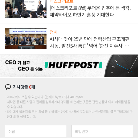
데스크 리포트
[데스크리포트 8월] 무더운 입추에 든 생각,
제약바이오 하반기 훈풍 기대한다
정치
AI시대 맞아 25년 만에 전력산업 구조개편
시동, '발전5사 통합' 넘어 '한전 지주사' 재편
론도
기사댓글
0
개
200자까지 쓰실 수 있습니다. (현재 0 byte / 최대 400byte)
저작권 등 다른 사람의 권리를 침해하거나 명예를 훼손하는 댓글은 관련 법률에 의해 제재를 받을
수 있습니다.
타인에게 불쾌감을 주는 욕설 등 비하하는 단어가 내용에 포함되거나 인신공격성 글은 관리자의 판
단에 의해 삭제 합니다.