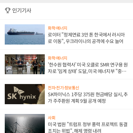
인기기사
화학·에너지
로이터 "정제연료 3만 톤 한국에서 러시아
로 이동", 우크라이나의 공격에 수요 늘어
화학·에너지
'한수원 협력사' 미국 오클로 SMR 연구용 원
자로 '임계 상태' 도달, 미국 에너지부 "중요
한 이정표"
전자·전기·정보통신
SK하이닉스 1주당 375원 현금배당 실시, 추
가 주주환원 계획 9월 공개 예정
사회
미국 법원 "트럼프 정부 풍력 프로젝트 동결
조치는 위법", 해제 명령 내려