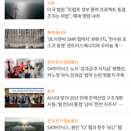
사회
미국 법원 "트럼프 정부 풍력 프로젝트 동결
조치는 위법", 해제 명령 내려
화학·에너지
'DL이앤씨 SMR 협력사' X에너지, '한수원 포
스코 동맹' 센트러스에너지와 우라늄 계약
체결
전자·전기·정보통신
SK하이닉스 노사 '성과급 주식지급' 평행선,
곽노정 'N% 성과급' 법적 논란 벗을지 주목
정치
AI시대 맞아 25년 만에 전력산업 구조개편
시동, '발전5사 통합' 넘어 '한전 지주사' 재편
론도
전자·전기·정보통신
SK하이닉스, 용인 'Y2' 팹과 청주 'M17' 팹