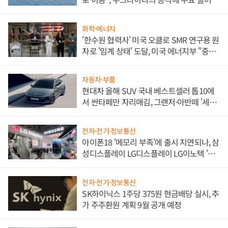
화학·에너지
'한수원 협력사' 미국 오클로 SMR 연구용 원
자로 '임계 상태' 도달, 미국 에너지부 "중요
한 이정표"
자동차·부품
현대차 올해 SUV 국내 베스트셀러 톱10에
서 싼타페만 자리매김, 그랜저·아반떼 '세단
쌍끌이'로 내수 방어
전자·전기·정보통신
아이폰18 '메모리 부족'에 출시 지연되나, 삼
성디스플레이 LG디스플레이 LG이노텍 '탈
애플' 수익 다각화 속도
전자·전기·정보통신
SK하이닉스 1주당 375원 현금배당 실시, 추
가 주주환원 계획 9월 공개 예정