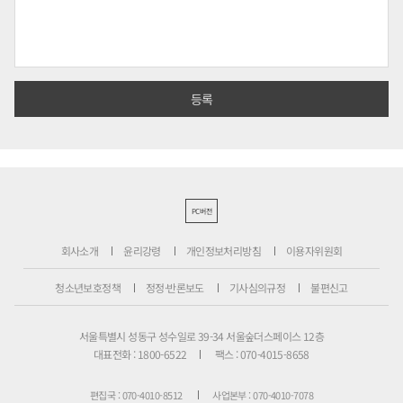
PC버전
회사소개
윤리강령
개인정보처리방침
이용자위원회
청소년보호정책
정정·반론보도
기사심의규정
불편신고
서울특별시 성동구 성수일로 39-34 서울숲더스페이스 12층
대표전화 : 1800-6522
팩스 : 070-4015-8658
편집국 : 070-4010-8512
사업본부 : 070-4010-7078