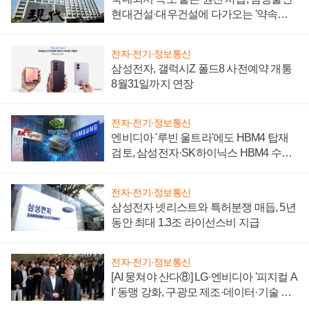
현대건설·대우건설에 다가오는 '약속의
시간'
전자·전기·정보통신
삼성전자, 갤럭시Z 폴드8 사전예약 개통
8월31일까지 연장
전자·전기·정보통신
엔비디아 '루빈 울트라'에도 HBM4 탑재
검토, 삼성전자·SK하이닉스 HBM4 수율
에 주도권 갈린다
전자·전기·정보통신
삼성전자 넷리스트와 특허분쟁 매듭, 5년
동안 최대 1.3조 라이선스비 지급
전자·전기·정보통신
[AI 뭉쳐야 산다⑧] LG·엔비디아 '피지컬 A
I' 동맹 강화, 구광모 제조·데이터·기술 결
집해 종합 로보틱스 기업으로