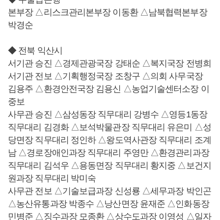
본부장 △리스크관리본부장 이동환 △남북협력본부장
박경순
◆ 전북 익산시
서기관 승진 △경제관광국장 강태순 △복지국장 전병희
서기관 전보 △기획행정국장 조창구 △의회 사무국장
김용주 △환경안전국장 김용신 △농업기술센터소장 이
중보
사무관 승진 △삼성동장 직무대리 강병수 △영등1동장
직무대리 김경화 △보석박물관장 직무대리 유은미 △성
당면장 직무대리 정인하 △왕도역사관장 직무대리 조계
남 △경로장애인과장 직무대리 주영만 △환경관리과장
직무대리 김석우 △용동면장 직무대리 황지중 △보건지
원과장 직무대리 박미숙
사무관 전보 △기술보급과장 신성룡 △세무과장 박인곤
△농산유통과장 박종수 △낭산면장 윤재준 △인화동장
민병준 △징수과장 모종환 △상수도과장 이영성 △일자