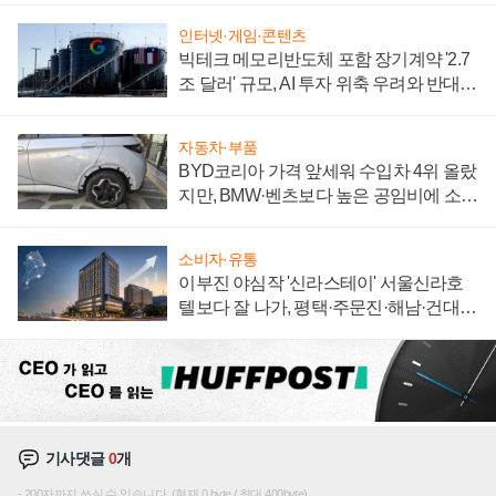
인터넷·게임·콘텐츠
빅테크 메모리반도체 포함 장기계약 '2.7
조 달러' 규모, AI 투자 위축 우려와 반대
신호
자동차·부품
BYD코리아 가격 앞세워 수입차 4위 올랐
지만, BMW·벤츠보다 높은 공임비에 소비
자 불만 폭발
소비자·유통
이부진 야심작 '신라스테이' 서울신라호
텔보다 잘 나가, 평택·주문진·해남·건대로
성장판 더 넓힌다
기사댓글
0
개
200자까지 쓰실 수 있습니다. (현재 0 byte / 최대 400byte)