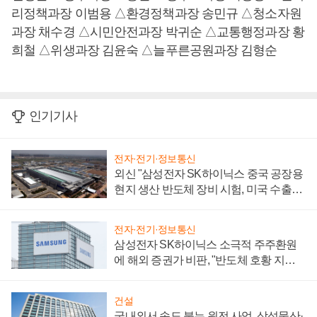
리정책과장 이범용 △환경정책과장 송민규 △청소자원
과장 채수경 △시민안전과장 박귀순 △교통행정과장 황
희철 △위생과장 김윤숙 △늘푸른공원과장 김형순
인기기사
전자·전기·정보통신
외신 "삼성전자 SK하이닉스 중국 공장용
현지 생산 반도체 장비 시험, 미국 수출통
제 대비"
전자·전기·정보통신
삼성전자 SK하이닉스 소극적 주주환원
에 해외 증권가 비판, "반도체 호황 지속
성 의문"
건설
국내외서 속도 붙는 원전 사업, 삼성물산·