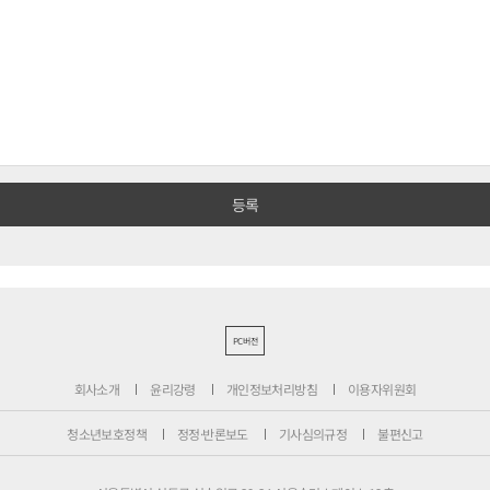
PC버전
회사소개
윤리강령
개인정보처리방침
이용자위원회
청소년보호정책
정정·반론보도
기사심의규정
불편신고