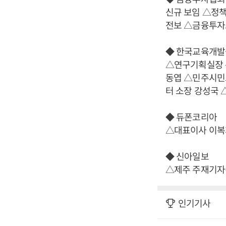
신규 보임 △정
전보 △금융투자
◆ 한국교육개발
△연구기획실장 
동엽 △민주시민
터 소장 강성국
◆ 듀폰코리아
△대표이사 이복
◆ 신아일보
△제주 주재기자(
인기기사