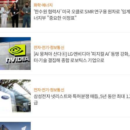
화학·에너지
'한수원 협력사' 미국 오클로 SMR 연구용 원자로 '임계 
너지부 "중요한 이정표"
전자·전기·정보통신
[AI 뭉쳐야 산다⑧] LG·엔비디아 '피지컬 AI' 동맹 강
터·기술 결집해 종합 로보틱스 기업으로
전자·전기·정보통신
삼성전자 넷리스트와 특허분쟁 매듭, 5년 동안 최대 1
급