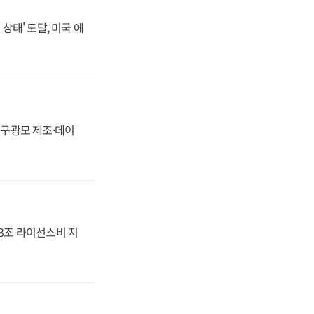
상태' 도달, 미국 에
화, 구광모 제조·데이
.3조 라이선스비 지