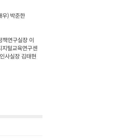
우) 박준한
정책연구실장 이
△디지털교육연구센
△인사실장 김태현