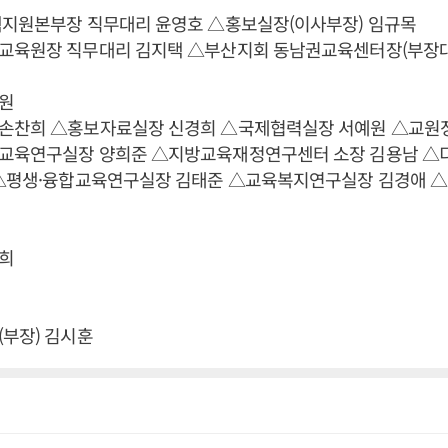
책지원본부장 직무대리 윤영호 △홍보실장(이사부장) 임규목
교육원장 직무대리 김지택 △부산지회 동남권교육센터장(부장대
원
손찬희 △홍보자료실장 신경희 △국제협력실장 서예원 △교원
교육연구실장 양희준 △지방교육재정연구센터 소장 김용남 
 △평생·융합교육연구실장 김태준 △교육복지연구실장 김경애 
희
부장) 김시훈