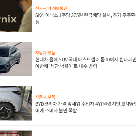
전자·전기·정보통신
SK하이닉스 1주당 375원 현금배당 실시, 추가 주주환
정
자동차·부품
현대차 올해 SUV 국내 베스트셀러 톱10에서 싼타페만
아반떼 '세단 쌍끌이'로 내수 방어
자동차·부품
BYD코리아 가격 앞세워 수입차 4위 올랐지만, BMW
비에 소비자 불만 폭발