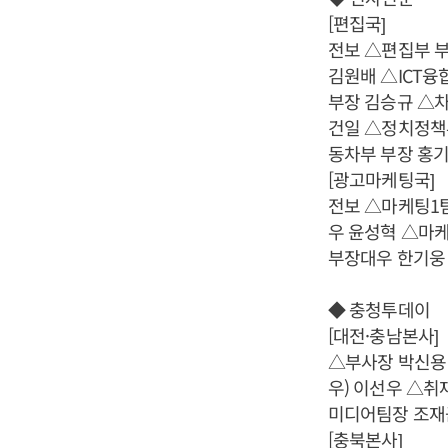
[편집국]
전보 △편집부 
김원배 △ICT
부장 김승규 △
건일 △정치정책
동차부 부장 홍
[광고마케팅국]
전보 △마케팅1
우 윤성혁 △마
부장대우 한기웅
◆ 충청투데이
[대전·충남본사]
△부사장 박신용
우) 이선우 △취
미디어팀장 조재
[충북본사]