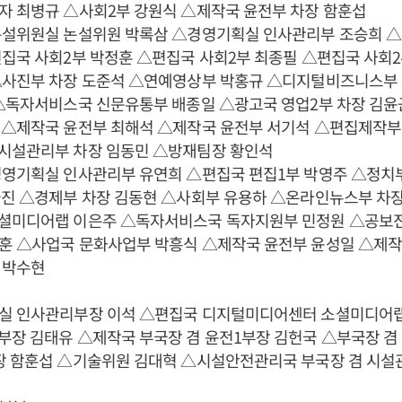
자 최병규 △사회2부 강원식 △제작국 윤전부 차장 함훈섭
논설위원실 논설위원 박록삼 △경영기획실 인사관리부 조승희 
집국 사회2부 박정훈 △편집국 사회2부 최종필 △편집국 사회2
△사진부 차장 도준석 △연예영상부 박홍규 △디지털비즈니스부
 △독자서비스국 신문유통부 배종일 △광고국 영업2부 차장 김윤
 △제작국 윤전부 최해석 △제작국 윤전부 서기석 △편집제작부
시설관리부 차장 임동민 △방재팀장 황인석
경영기획실 인사관리부 유연희 △편집국 편집1부 박영주 △정치
국진 △경제부 차장 김동현 △사회부 유용하 △온라인뉴스부 차
셜미디어랩 이은주 △독자서비스국 독자지원부 민정원 △공보
훈 △사업국 문화사업부 박흥식 △제작국 윤전부 윤성일 △제작
 박수현
실 인사관리부장 이석 △편집국 디지털미디어센터 소셜미디어랩
부장 김태유 △제작국 부국장 겸 윤전1부장 김헌국 △부국장 겸
장 함훈섭 △기술위원 김대혁 △시설안전관리국 부국장 겸 시설