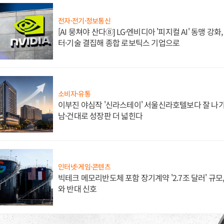
전자·전기·정보통신
[AI 뭉쳐야 산다⑧] LG·엔비디아 '피지컬 AI' 동맹 강
터·기술 결집해 종합 로보틱스 기업으로
소비자·유통
이부진 야심작 '신라스테이' 서울신라호텔보다 잘 나가
남·건대로 성장판 더 넓힌다
인터넷·게임·콘텐츠
빅테크 메모리반도체 포함 장기계약 '2.7조 달러' 규모,
와 반대 신호