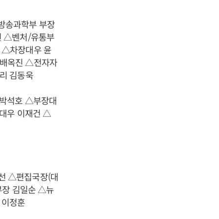
방송과학부 부장
선 △벤처/유통부
 △차장대우 윤
 배옥진 △전자자
리 김동욱
 박석호 △부장대
대우 이재건 △
선 △편집국장(대
부장 김일순 △뉴
 이정훈