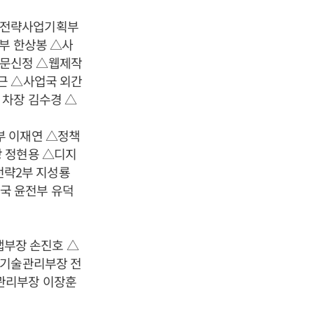
△전략사업기획부
부 한상봉 △사
 문신정 △웹제작
근 △사업국 외간
 차장 김수경 △
부 이재연 △정책
장 정현용 △디지
전략2부 지성룡
국 윤전부 유덕
부장 손진호 △
 기술관리부장 전
관리부장 이장훈