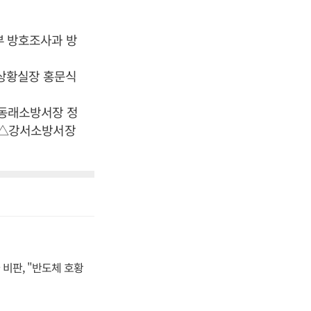
 방호조사과 방
상황실장 홍문식
동래소방서장 정
 △강서소방서장
비판, "반도체 호황