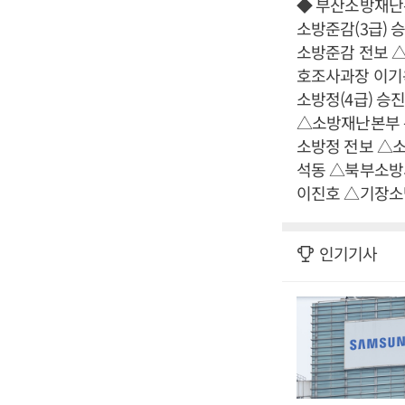
◆ 부산소방재난
소방준감(3급)
소방준감 전보 
호조사과장 이기
소방정(4급) 
△소방재난본부 
소방정 전보 △
석동 △북부소방
이진호 △기장소
인기기사