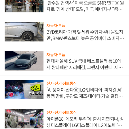
'한수원 협력사' 미국 오클로 SMR 연구용 원
자로 '임계 상태' 도달, 미국 에너지부 "중요
한 이정표"
자동차·부품
BYD코리아 가격 앞세워 수입차 4위 올랐지
만, BMW·벤츠보다 높은 공임비에 소비자
불만 폭발
자동차·부품
현대차 올해 SUV 국내 베스트셀러 톱10에
서 싼타페만 자리매김, 그랜저·아반떼 '세단
쌍끌이'로 내수 방어
전자·전기·정보통신
[AI 뭉쳐야 산다⑧] LG·엔비디아 '피지컬 AI'
동맹 강화, 구광모 제조·데이터·기술 결집
해 종합 로보틱스 기업으로
전자·전기·정보통신
아이폰18 '메모리 부족'에 출시 지연되나, 삼
성디스플레이 LG디스플레이 LG이노텍 '탈