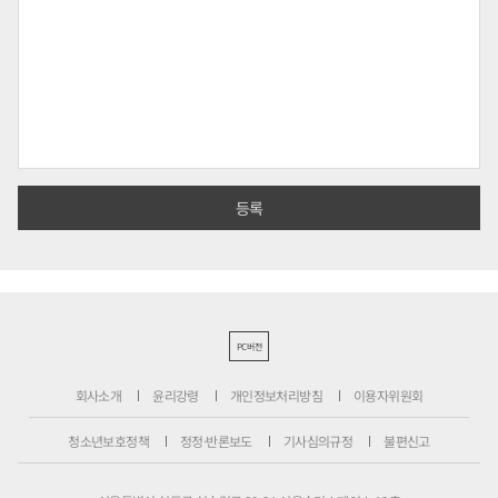
PC버전
회사소개
윤리강령
개인정보처리방침
이용자위원회
청소년보호정책
정정·반론보도
기사심의규정
불편신고