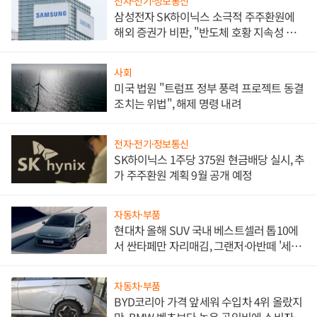
전자·전기·정보통신
삼성전자 SK하이닉스 소극적 주주환원에
해외 증권가 비판, "반도체 호황 지속성 의
문"
사회
미국 법원 "트럼프 정부 풍력 프로젝트 동결
조치는 위법", 해제 명령 내려
전자·전기·정보통신
SK하이닉스 1주당 375원 현금배당 실시, 추
가 주주환원 계획 9월 공개 예정
자동차·부품
현대차 올해 SUV 국내 베스트셀러 톱10에
서 싼타페만 자리매김, 그랜저·아반떼 '세단
쌍끌이'로 내수 방어
자동차·부품
BYD코리아 가격 앞세워 수입차 4위 올랐지