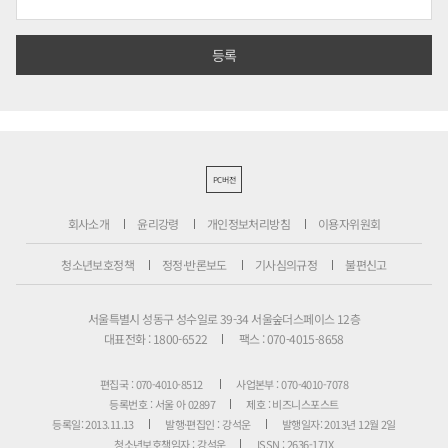
PC버전
회사소개
윤리강령
개인정보처리방침
이용자위원회
청소년보호정책
정정·반론보도
기사심의규정
불편신고
서울특별시 성동구 성수일로 39-34 서울숲더스페이스 12층
대표전화 : 1800-6522
팩스 : 070-4015-8658
편집국 : 070-4010-8512
사업본부 : 070-4010-7078
등록번호 : 서울 아 02897
제호 : 비즈니스포스트
등록일: 2013.11.13
발행·편집인 : 강석운
발행일자: 2013년 12월 2일
청소년보호책임자 : 강석운
ISSN : 2636-171X