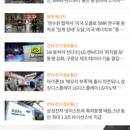
만, BMW·벤츠보다 높은 공임비에 소비자
불만 폭발
화학·에너지
'한수원 협력사' 미국 오클로 SMR 연구용 원
자로 '임계 상태' 도달, 미국 에너지부 "중요
한 이정표"
전자·전기·정보통신
[AI 뭉쳐야 산다⑧] LG·엔비디아 '피지컬 AI'
동맹 강화, 구광모 제조·데이터·기술 결집
해 종합 로보틱스 기업으로
전자·전기·정보통신
아이폰18 '메모리 부족'에 출시 지연되나, 삼
성디스플레이 LG디스플레이 LG이노텍 '탈
애플' 수익 다각화 속도
전자·전기·정보통신
삼성전자 넷리스트와 특허분쟁 매듭, 5년 동
안 최대 1.3조 라이선스비 지급