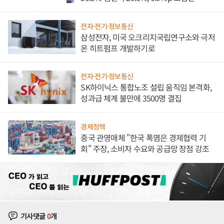
전자·전기·정보통신
삼성전자, 미국 오크리지국립연구소와 극저
온 히트펌프 개발하기로
전자·전기·정보통신
SK하이닉스 통합노조 설립 움직임 본격화,
성과급 체계 불만에 3500명 결집
경제정책
중국 관영매체 "한국 폭염은 경제협력 기
회" 주장, 소비자 수요와 공급망 장점 강조
기사댓글
0
개