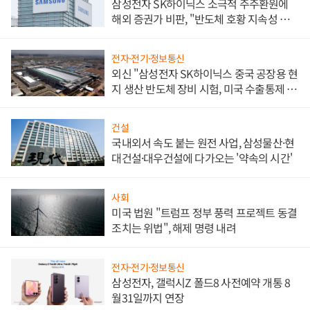
삼성전자 SK하이닉스 소극적 주주환원에
해외 증권가 비판, "반도체 호황 지속성 의
문"
전자·전기·정보통신
외신 "삼성전자 SK하이닉스 중국 공장용 현
지 생산 반도체 장비 시험, 미국 수출통제 대
비"
건설
국내외서 속도 붙는 원전 사업, 삼성물산·현
대건설·대우건설에 다가오는 '약속의 시간'
사회
미국 법원 "트럼프 정부 풍력 프로젝트 동결
조치는 위법", 해제 명령 내려
전자·전기·정보통신
삼성전자, 갤럭시Z 폴드8 사전예약 개통 8
월31일까지 연장