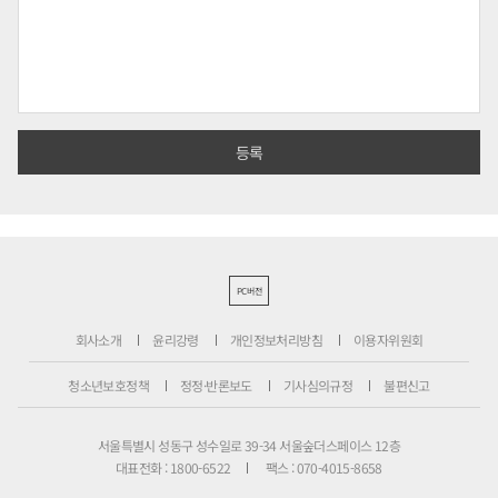
PC버전
회사소개
윤리강령
개인정보처리방침
이용자위원회
청소년보호정책
정정·반론보도
기사심의규정
불편신고
서울특별시 성동구 성수일로 39-34 서울숲더스페이스 12층
대표전화 : 1800-6522
팩스 : 070-4015-8658