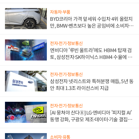
자동차·부품
BYD코리아 가격 앞세워 수입차 4위 올랐지
만, BMW·벤츠보다 높은 공임비에 소비자
불만 폭발
전자·전기·정보통신
엔비디아 '루빈 울트라'에도 HBM4 탑재 검
토, 삼성전자·SK하이닉스 HBM4 수율에 주
도권 갈린다
전자·전기·정보통신
삼성전자 넷리스트와 특허분쟁 매듭, 5년 동
안 최대 1.3조 라이선스비 지급
전자·전기·정보통신
[AI 뭉쳐야 산다⑧] LG·엔비디아 '피지컬 AI'
동맹 강화, 구광모 제조·데이터·기술 결집
해 종합 로보틱스 기업으로
소비자·유통