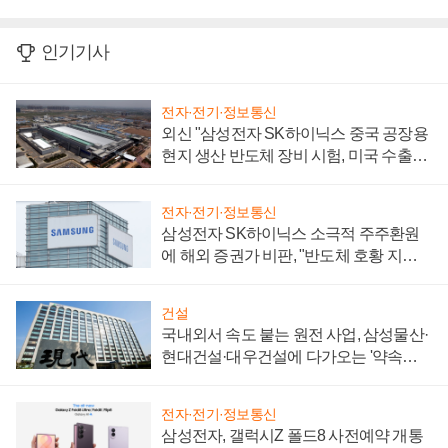
인기기사
전자·전기·정보통신
외신 "삼성전자 SK하이닉스 중국 공장용
현지 생산 반도체 장비 시험, 미국 수출통
제 대비"
전자·전기·정보통신
삼성전자 SK하이닉스 소극적 주주환원
에 해외 증권가 비판, "반도체 호황 지속
성 의문"
건설
국내외서 속도 붙는 원전 사업, 삼성물산·
현대건설·대우건설에 다가오는 '약속의
시간'
전자·전기·정보통신
삼성전자, 갤럭시Z 폴드8 사전예약 개통