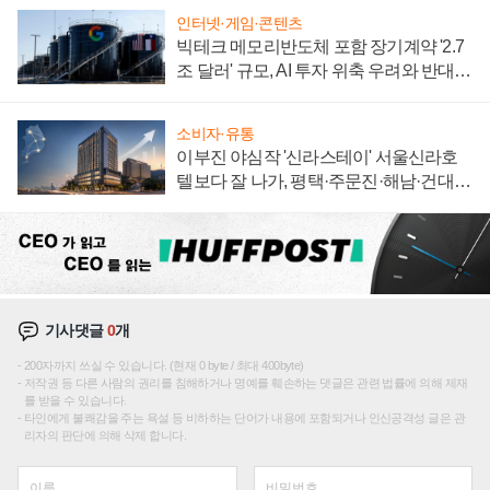
인터넷·게임·콘텐츠
빅테크 메모리반도체 포함 장기계약 '2.7
조 달러' 규모, AI 투자 위축 우려와 반대
신호
소비자·유통
이부진 야심작 '신라스테이' 서울신라호
텔보다 잘 나가, 평택·주문진·해남·건대로
성장판 더 넓힌다
기사댓글
0
개
200자까지 쓰실 수 있습니다. (현재 0 byte / 최대 400byte)
저작권 등 다른 사람의 권리를 침해하거나 명예를 훼손하는 댓글은 관련 법률에 의해 제재
를 받을 수 있습니다.
타인에게 불쾌감을 주는 욕설 등 비하하는 단어가 내용에 포함되거나 인신공격성 글은 관
리자의 판단에 의해 삭제 합니다.