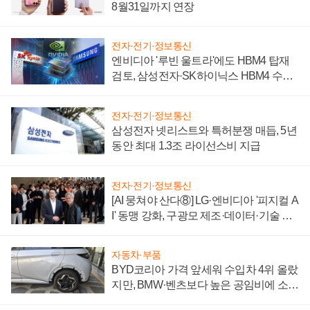
8월31일까지 연장
전자·전기·정보통신
엔비디아 '루빈 울트라'에도 HBM4 탑재
검토, 삼성전자·SK하이닉스 HBM4 수율
에 주도권 갈린다
전자·전기·정보통신
삼성전자 넷리스트와 특허분쟁 매듭, 5년
동안 최대 1.3조 라이선스비 지급
전자·전기·정보통신
[AI 뭉쳐야 산다⑧] LG·엔비디아 '피지컬 A
I' 동맹 강화, 구광모 제조·데이터·기술 결
집해 종합 로보틱스 기업으로
자동차·부품
BYD코리아 가격 앞세워 수입차 4위 올랐
지만, BMW·벤츠보다 높은 공임비에 소비
자 불만 폭발