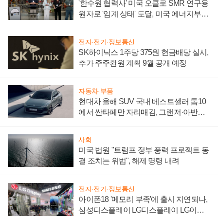
'한수원 협력사' 미국 오클로 SMR 연구용
원자로 '임계 상태' 도달, 미국 에너지부
"중요한 이정표"
전자·전기·정보통신
SK하이닉스 1주당 375원 현금배당 실시,
추가 주주환원 계획 9월 공개 예정
자동차·부품
현대차 올해 SUV 국내 베스트셀러 톱10
에서 싼타페만 자리매김, 그랜저·아반떼
'세단 쌍끌이'로 내수 방어
사회
미국 법원 "트럼프 정부 풍력 프로젝트 동
결 조치는 위법", 해제 명령 내려
전자·전기·정보통신
아이폰18 '메모리 부족'에 출시 지연되나,
삼성디스플레이 LG디스플레이 LG이노