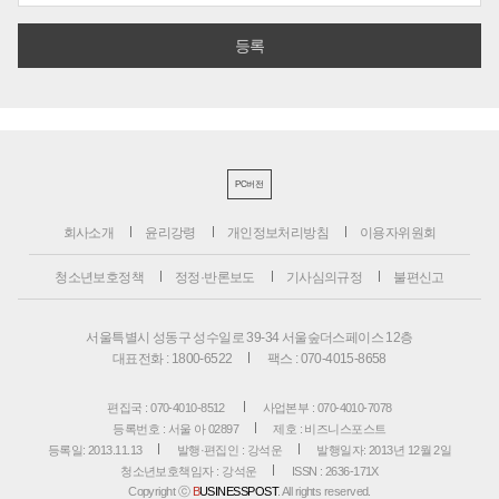
PC버전
회사소개
윤리강령
개인정보처리방침
이용자위원회
청소년보호정책
정정·반론보도
기사심의규정
불편신고
서울특별시 성동구 성수일로 39-34 서울숲더스페이스 12층
대표전화 : 1800-6522
팩스 : 070-4015-8658
편집국 : 070-4010-8512
사업본부 : 070-4010-7078
등록번호 : 서울 아 02897
제호 : 비즈니스포스트
등록일: 2013.11.13
발행·편집인 : 강석운
발행일자: 2013년 12월 2일
청소년보호책임자 : 강석운
ISSN : 2636-171X
Copyright ⓒ
B
USINESSPOST
. All rights reserved.