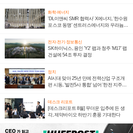
텍 '탈애플' 수익 다각화 속도
화학·에너지
'DL이앤씨 SMR 협력사' X에너지, '한수원
포스코 동맹' 센트러스에너지와 우라늄
계약 체결
전자·전기·정보통신
SK하이닉스, 용인 'Y2' 팹과 청주 'M17' 팹
건설에 54조 투자 결정
정치
AI시대 맞아 25년 만에 전력산업 구조개
편 시동, '발전5사 통합' 넘어 '한전 지주사'
재편론도
데스크 리포트
[데스크리포트 8월] 무더운 입추에 든 생
각, 제약바이오 하반기 훈풍 기대한다