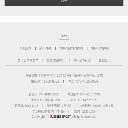
PC버전
회사소개
윤리강령
개인정보처리방침
이용자위원회
청소년보호정책
정정·반론보도
기사심의규정
불편신고
서울특별시 성동구 성수일로 39-34 서울숲더스페이스 12층
대표전화 : 1800-6522
팩스 : 070-4015-8658
편집국 : 070-4010-8512
사업본부 : 070-4010-7078
등록번호 : 서울 아 02897
제호 : 비즈니스포스트
등록일: 2013.11.13
발행·편집인 : 강석운
발행일자: 2013년 12월 2일
청소년보호책임자 : 강석운
ISSN : 2636-171X
Copyright ⓒ
B
USINESSPOST
. All rights reserved.