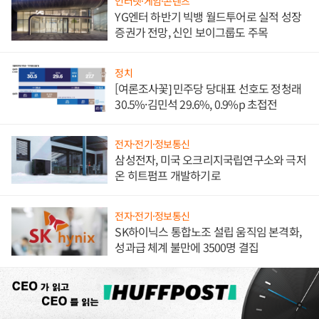
인터넷·게임·콘텐츠
YG엔터 하반기 빅뱅 월드투어로 실적 성장
증권가 전망, 신인 보이그룹도 주목
정치
[여론조사꽃] 민주당 당대표 선호도 정청래
30.5%·김민석 29.6%, 0.9%p 초접전
전자·전기·정보통신
삼성전자, 미국 오크리지국립연구소와 극저
온 히트펌프 개발하기로
전자·전기·정보통신
SK하이닉스 통합노조 설립 움직임 본격화,
성과급 체계 불만에 3500명 결집