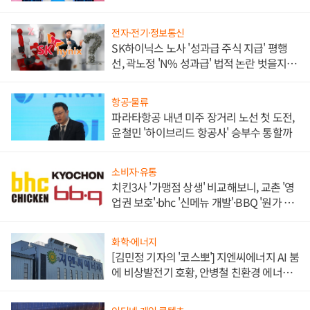
각
전자·전기·정보통신
SK하이닉스 노사 '성과급 주식 지급' 평행
선, 곽노정 'N% 성과급' 법적 논란 벗을지 주
목
항공·물류
파라타항공 내년 미주 장거리 노선 첫 도전,
윤철민 '하이브리드 항공사' 승부수 통할까
소비자·유통
치킨3사 '가맹점 상생' 비교해보니, 교촌 '영
업권 보호'·bhc '신메뉴 개발'·BBQ '원가 부
담'
화학·에너지
[김민정 기자의 '코스뽀'] 지엔씨에너지 AI 붐
에 비상발전기 호황, 안병철 친환경 에너지
발전전문기업 향한다