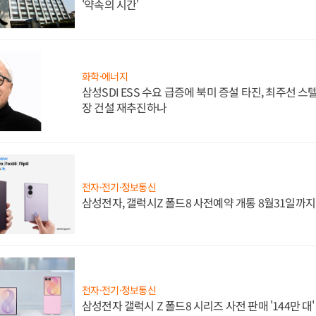
'약속의 시간'
화학·에너지
삼성SDI ESS 수요 급증에 북미 증설 타진, 최주선 
장 건설 재추진하나
전자·전기·정보통신
삼성전자, 갤럭시Z 폴드8 사전예약 개통 8월31일까
전자·전기·정보통신
삼성전자 갤럭시 Z 폴드8 시리즈 사전 판매 '144만 대