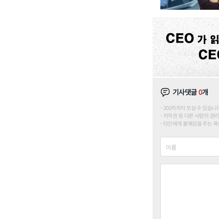
기사댓글
0
개
200자까지 쓰실 수 있습니다. (
저작권 등 다른 사람의 권리
타인에게 불쾌감을 주는 욕설