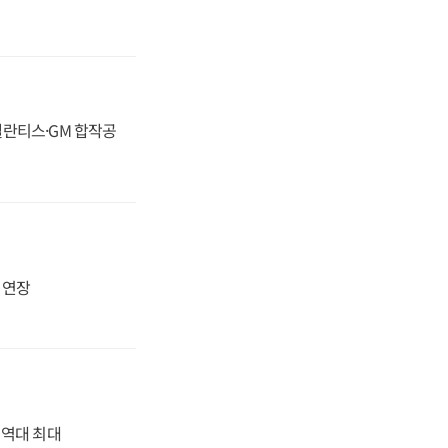
스텔란티스·GM 합작공
지 연장
' 역대 최대