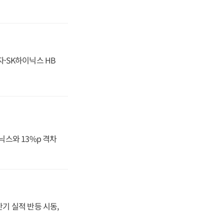
자·SK하이닉스 HB
닉스와 13%p 격차
반기 실적 반등 시동,