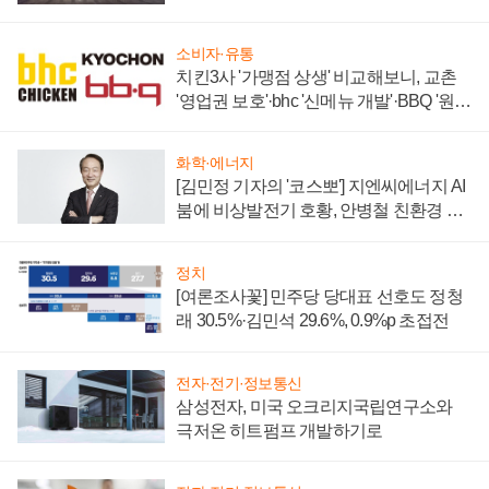
소비자·유통
치킨3사 '가맹점 상생' 비교해보니, 교촌
'영업권 보호'·bhc '신메뉴 개발'·BBQ '원가
부담'
화학·에너지
[김민정 기자의 '코스뽀'] 지엔씨에너지 AI
붐에 비상발전기 호황, 안병철 친환경 에
너지 발전전문기업 향한다
정치
[여론조사꽃] 민주당 당대표 선호도 정청
래 30.5%·김민석 29.6%, 0.9%p 초접전
전자·전기·정보통신
삼성전자, 미국 오크리지국립연구소와
극저온 히트펌프 개발하기로