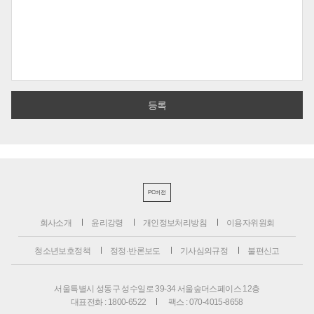
PC버전
회사소개
윤리강령
개인정보처리방침
이용자위원회
청소년보호정책
정정·반론보도
기사심의규정
불편신고
서울특별시 성동구 성수일로 39-34 서울숲더스페이스 12층
대표전화 : 1800-6522
팩스 : 070-4015-8658