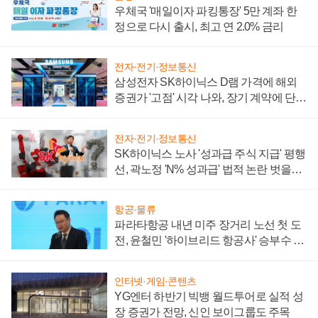
우체국 '매일이자 파킹통장' 5만 계좌 한
정으로 다시 출시, 최고 연 2.0% 금리
전자·전기·정보통신
삼성전자 SK하이닉스 D램 가격에 해외
증권가 '고점' 시각 나와, 장기 계약에 단점
부각
전자·전기·정보통신
SK하이닉스 노사 '성과급 주식 지급' 평행
선, 곽노정 'N% 성과급' 법적 논란 벗을지
주목
항공·물류
파라타항공 내년 미주 장거리 노선 첫 도
전, 윤철민 '하이브리드 항공사' 승부수 통
할까
인터넷·게임·콘텐츠
YG엔터 하반기 빅뱅 월드투어로 실적 성
장 증권가 전망, 신인 보이그룹도 주목