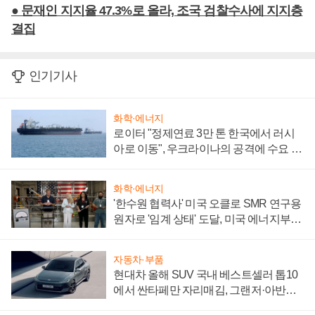
● 문재인 지지율 47.3%로 올라, 조국 검찰수사에 지지층
결집
인기기사
화학·에너지
로이터 "정제연료 3만 톤 한국에서 러시
아로 이동", 우크라이나의 공격에 수요 늘
어
화학·에너지
'한수원 협력사' 미국 오클로 SMR 연구용
원자로 '임계 상태' 도달, 미국 에너지부
"중요한 이정표"
자동차·부품
현대차 올해 SUV 국내 베스트셀러 톱10
에서 싼타페만 자리매김, 그랜저·아반떼
'세단 쌍끌이'로 내수 방어