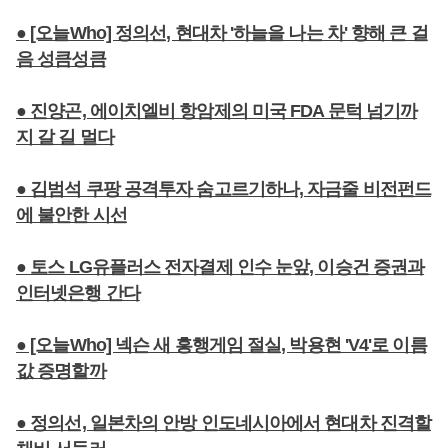
● [오늘Who] 정의선, 현대차 '하늘을 나는 차' 향해 큰 걸
음 성큼성큼
● 진양곤, 에이치엘비 항암제의 미국 FDA 문턱 넘기까
지 갈 길 멀다
● 김범석 쿠팡 공격투자 숨고르기하나, 자금줄 비전펀드
에 불안한 시선
● 토스 LG유플러스 전자결제 인수 눈앞, 이승건 증권과
인터넷은행 간다
● [오늘Who] 넥슨 새 흥행게임 절실, 박용현 'V4'로 이름
값 증명할까
● 정의선, 일본차의 안방 인도네시아에서 현대차 진격할