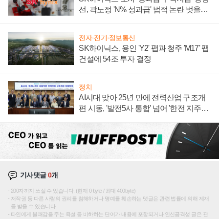
선, 곽노정 'N% 성과급' 법적 논란 벗을지
주목
전자·전기·정보통신
SK하이닉스, 용인 'Y2' 팹과 청주 'M17' 팹
건설에 54조 투자 결정
정치
AI시대 맞아 25년 만에 전력산업 구조개
편 시동, '발전5사 통합' 넘어 '한전 지주사'
재편론도
기사댓글
0
개
200자까지 쓰실 수 있습니다. (현재 0 byte / 최대 400byte)
저작권 등 다른 사람의 권리를 침해하거나 명예를 훼손하는 댓글은 관련 법률에 의해 제재
를 받을 수 있습니다.
타인에게 불쾌감을 주는 욕설 등 비하하는 단어가 내용에 포함되거나 인신공격성 글은 관