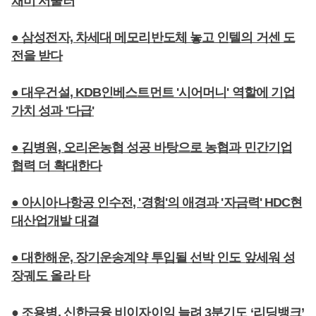
채비 서둘러
● 삼성전자, 차세대 메모리반도체 놓고 인텔의 거센 도
전을 받다
● 대우건설, KDB인베스트먼트 '시어머니' 역할에 기업
가치 성과 '다급'
● 김병원, 오리온농협 성공 바탕으로 농협과 민간기업
협력 더 확대한다
● 아시아나항공 인수전, '경험'의 애경과 '자금력' HDC현
대산업개발 대결
● 대한해운, 장기운송계약 투입될 선박 인도 앞세워 성
장궤도 올라 타
● 조용병, 신한금융 비이자이익 늘려 3분기도 ‘리딩뱅크’