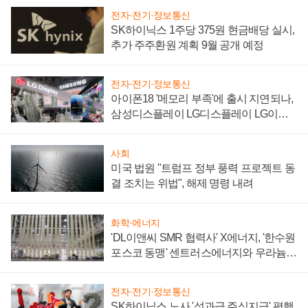
전자·전기·정보통신
SK하이닉스 1주당 375원 현금배당 실시,
추가 주주환원 계획 9월 공개 예정
전자·전기·정보통신
아이폰18 '메모리 부족'에 출시 지연되나,
삼성디스플레이 LG디스플레이 LG이노
텍 '탈애플' 수익 다각화 속도
사회
미국 법원 "트럼프 정부 풍력 프로젝트 동
결 조치는 위법", 해제 명령 내려
화학·에너지
'DL이앤씨 SMR 협력사' X에너지, '한수원
포스코 동맹' 센트러스에너지와 우라늄
계약 체결
전자·전기·정보통신
SK하이닉스 노사 '성과급 주식지급' 평행