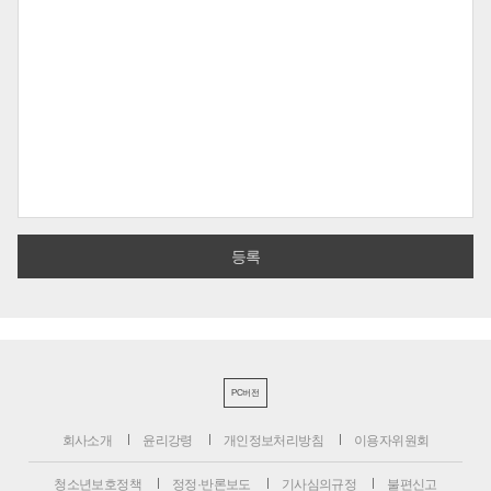
PC버전
회사소개
윤리강령
개인정보처리방침
이용자위원회
청소년보호정책
정정·반론보도
기사심의규정
불편신고