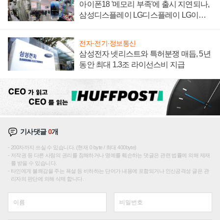
아이폰18 '메모리 부족'에 출시 지연되나,
삼성디스플레이 LG디스플레이 LG이노
텍 '탈애플' 수익 다각화 속도
전자·전기·정보통신
삼성전자 넷리스트와 특허분쟁 매듭, 5년
동안 최대 1.3조 라이선스비 지급
기사댓글
0
개
200자까지 쓰실 수 있습니다. (현재 0 byte / 최대 400byte)
저작권 등 다른 사람의 권리를 침해하거나 명예를 훼손하는 댓글은 관련 법률에 의해 제재
를 받을 수 있습니다.
타인에게 불쾌감을 주는 욕설 등 비하하는 단어가 내용에 포함되거나 인신공격성 글은 관
리자의 판단에 의해 삭제 합니다.