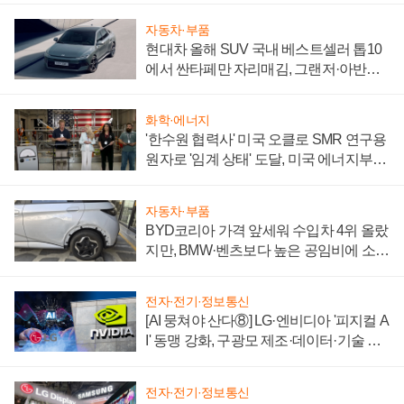
자동차·부품
현대차 올해 SUV 국내 베스트셀러 톱10
에서 싼타페만 자리매김, 그랜저·아반떼
'세단 쌍끌이'로 내수 방어
화학·에너지
'한수원 협력사' 미국 오클로 SMR 연구용
원자로 '임계 상태' 도달, 미국 에너지부
"중요한 이정표"
자동차·부품
BYD코리아 가격 앞세워 수입차 4위 올랐
지만, BMW·벤츠보다 높은 공임비에 소비
자 불만 폭발
전자·전기·정보통신
[AI 뭉쳐야 산다⑧] LG·엔비디아 '피지컬 A
I' 동맹 강화, 구광모 제조·데이터·기술 결
집해 종합 로보틱스 기업으로
전자·전기·정보통신