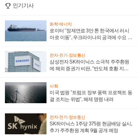
인기기사
화학·에너지
로이터 "정제연료 3만 톤 한국에서 러시
아로 이동", 우크라이나의 공격에 수요 늘
어
전자·전기·정보통신
삼성전자 SK하이닉스 소극적 주주환원
에 해외 증권가 비판, "반도체 호황 지속
성 의문"
사회
미국 법원 "트럼프 정부 풍력 프로젝트 동
결 조치는 위법", 해제 명령 내려
전자·전기·정보통신
SK하이닉스 1주당 375원 현금배당 실시,
추가 주주환원 계획 9월 공개 예정