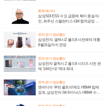
시간'
화학·에너지
삼성SDI ESS 수요 급증에 북미 증설 타
진, 최주선 스텔란티스·GM 합작공장 건
설 재추진하나
전자·전기·정보통신
삼성전자, 갤럭시Z 폴드8 사전예약 개통
8월31일까지 연장
전자·전기·정보통신
삼성전자 갤럭시 Z 폴드8 시리즈 사전 판
매 '144만 대' 역대 최대
전자·전기·정보통신
엔비디아 '루빈 울트라'에도 HBM4 탑재
검토, 삼성전자·SK하이닉스 HBM4 수율
에 주도권 갈린다