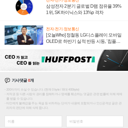
전자·전기·정보통신
삼성전자 2분기 글로벌 D램 점유율 39%
1위, SK하이닉스와 13%p 격차
전자·전기·정보통신
[오늘Who] 정철동 LG디스플레이 모바일
OLED로 하반기 실적 반등 시동, '칩플레
이션'에 가격 인하 압박은 부담
기사댓글
0
개
200자까지 쓰실 수 있습니다. (현재 0 byte / 최대 400byte)
저작권 등 다른 사람의 권리를 침해하거나 명예를 훼손하는 댓글은 관련 법률에 의해 제재
를 받을 수 있습니다.
타인에게 불쾌감을 주는 욕설 등 비하하는 단어가 내용에 포함되거나 인신공격성 글은 관
리자의 판단에 의해 삭제 합니다.