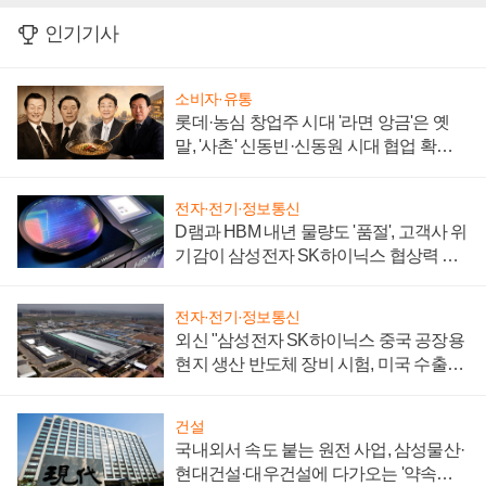
인기기사
소비자·유통
롯데·농심 창업주 시대 '라면 앙금'은 옛
말, '사촌' 신동빈·신동원 시대 협업 확대
일로
전자·전기·정보통신
D램과 HBM 내년 물량도 '품절', 고객사 위
기감이 삼성전자 SK하이닉스 협상력 더
키워
전자·전기·정보통신
외신 "삼성전자 SK하이닉스 중국 공장용
현지 생산 반도체 장비 시험, 미국 수출통
제 대비"
건설
국내외서 속도 붙는 원전 사업, 삼성물산·
현대건설·대우건설에 다가오는 '약속의