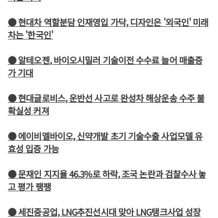
● 현대차 역할분담 인재영입 가닥, 디자인은 '외국인' 미래
차는 '한국인'
● 알테오젠, 바이오시밀러 기술이전 수수료 늘어 매출증
가 기대
● 현대글로비스, 운반선 사고로 완성차 해상운송 수주 불
확실성 커져
● 에이비엘바이오, 신약개발 초기 기술수출 사업모델 유
효성 입증 가능
● 문재인 지지율 46.3%로 하락, 조국 논란과 검찰수사 놓
고 평가 팽팽
● 세진중공업, LNG추진선시대 맞아 LNG탱크사업 성장