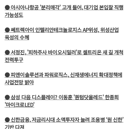
● 아시아나항공 '분리매각' 고개 들어, 대기업 본입찰 직행
가능성도
● 쎄트렉아이 인텔리안테크놀로지스 AP위성, 위성산업
육성의 수혜
● 서정진, '피하주사 바이오시밀러'로 셀트리온 새 길 개척
전력투구
● 피앤이솔루션과 파워로직스, 신재생에너지 확대정책에
사업전망 밝아
● 삼성 다음 디스플레이? 이동훈 '퀀텀닷올레드' 한종희
'마이크로LED'
● 신한금융, 저금리시대 소액투자자 늘려 조용병 ‘원 신한’
기반 다져