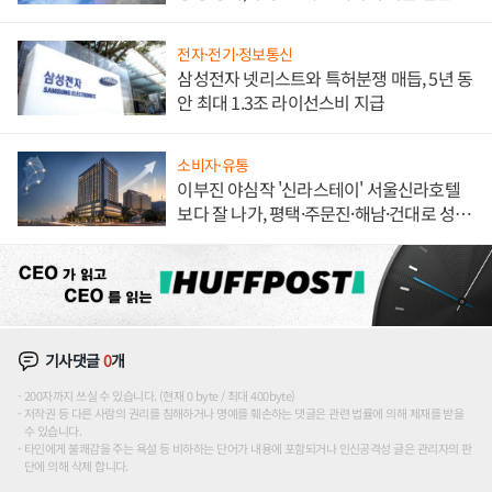
해 종합 로보틱스 기업으로
전자·전기·정보통신
삼성전자 넷리스트와 특허분쟁 매듭, 5년 동
안 최대 1.3조 라이선스비 지급
소비자·유통
이부진 야심작 '신라스테이' 서울신라호텔
보다 잘 나가, 평택·주문진·해남·건대로 성
장판 더 넓힌다
기사댓글
0
개
200자까지 쓰실 수 있습니다. (현재 0 byte / 최대 400byte)
저작권 등 다른 사람의 권리를 침해하거나 명예를 훼손하는 댓글은 관련 법률에 의해 제재를 받을
수 있습니다.
타인에게 불쾌감을 주는 욕설 등 비하하는 단어가 내용에 포함되거나 인신공격성 글은 관리자의 판
단에 의해 삭제 합니다.