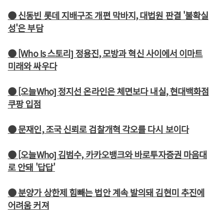
● 신동빈 롯데 지배구조 개편 막바지, 대법원 판결 '불확실
성'은 부담
● [Who Is 스토리] 정용진, 모방과 혁신 사이에서 이마트
미래와 싸우다
● [오늘Who] 정지선 온라인은 체면보다 내실, 현대백화점
쿠팡 입점
● 문재인, 조국 신뢰로 검찰개혁 각오를 다시 보이다
● [오늘Who] 김범수, 카카오뱅크와 바로투자증권 마음대
로 안돼 '답답'
● 분양가 상한제 힘빼는 법안 계속 발의돼 김현미 추진에
어려움 커져