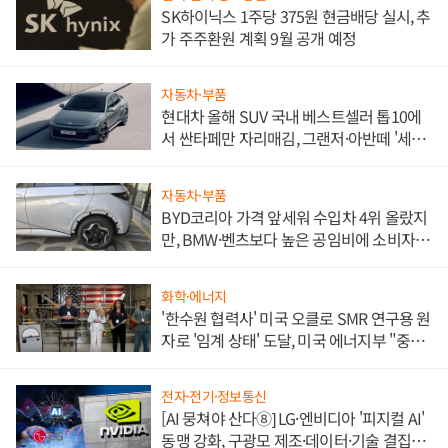
SK하이닉스 1주당 375원 현금배당 실시, 추
가 주주환원 계획 9월 공개 예정
자동차·부품
현대차 올해 SUV 국내 베스트셀러 톱10에
서 싼타페만 자리매김, 그랜저·아반떼 '세단
쌍끌이'로 내수 방어
자동차·부품
BYD코리아 가격 앞세워 수입차 4위 올랐지
만, BMW·벤츠보다 높은 공임비에 소비자
불만 폭발
화학·에너지
'한수원 협력사' 미국 오클로 SMR 연구용 원
자로 '임계 상태' 도달, 미국 에너지부 "중요
한 이정표"
전자·전기·정보통신
[AI 뭉쳐야 산다⑧] LG·엔비디아 '피지컬 AI'
동맹 강화, 구광모 제조·데이터·기술 결집