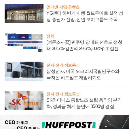
인터넷·게임·콘텐츠
YG엔터 하반기 빅뱅 월드투어로 실적 성
장 증권가 전망, 신인 보이그룹도 주목
정치
[여론조사꽃] 민주당 당대표 선호도 정청
래 30.5%·김민석 29.6%, 0.9%p 초접전
전자·전기·정보통신
삼성전자, 미국 오크리지국립연구소와
극저온 히트펌프 개발하기로
전자·전기·정보통신
SK하이닉스 통합노조 설립 움직임 본격
화, 성과급 체계 불만에 3500명 결집