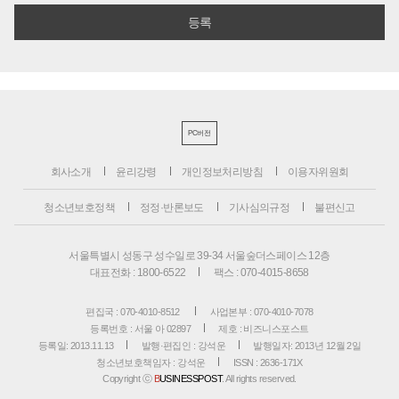
PC버전
회사소개
윤리강령
개인정보처리방침
이용자위원회
청소년보호정책
정정·반론보도
기사심의규정
불편신고
서울특별시 성동구 성수일로 39-34 서울숲더스페이스 12층
대표전화 : 1800-6522
팩스 : 070-4015-8658
편집국 : 070-4010-8512
사업본부 : 070-4010-7078
등록번호 : 서울 아 02897
제호 : 비즈니스포스트
등록일: 2013.11.13
발행·편집인 : 강석운
발행일자: 2013년 12월 2일
청소년보호책임자 : 강석운
ISSN : 2636-171X
Copyright ⓒ
B
USINESSPOST
. All rights reserved.