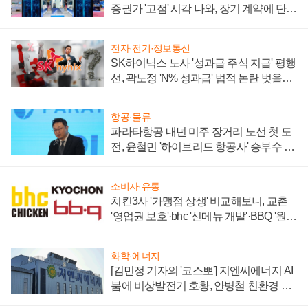
증권가 '고점' 시각 나와, 장기 계약에 단점
부각
전자·전기·정보통신
SK하이닉스 노사 '성과급 주식 지급' 평행
선, 곽노정 'N% 성과급' 법적 논란 벗을지
주목
항공·물류
파라타항공 내년 미주 장거리 노선 첫 도
전, 윤철민 '하이브리드 항공사' 승부수 통
할까
소비자·유통
치킨3사 '가맹점 상생' 비교해보니, 교촌
'영업권 보호'·bhc '신메뉴 개발'·BBQ '원가
부담'
화학·에너지
[김민정 기자의 '코스뽀'] 지엔씨에너지 AI
붐에 비상발전기 호황, 안병철 친환경 에
너지 발전전문기업 향한다