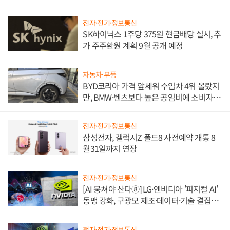
전자·전기·정보통신
SK하이닉스 1주당 375원 현금배당 실시, 추
가 주주환원 계획 9월 공개 예정
자동차·부품
BYD코리아 가격 앞세워 수입차 4위 올랐지
만, BMW·벤츠보다 높은 공임비에 소비자
불만 폭발
전자·전기·정보통신
삼성전자, 갤럭시Z 폴드8 사전예약 개통 8
월31일까지 연장
전자·전기·정보통신
[AI 뭉쳐야 산다⑧] LG·엔비디아 '피지컬 AI'
동맹 강화, 구광모 제조·데이터·기술 결집
해 종합 로보틱스 기업으로
전자·전기·정보통신