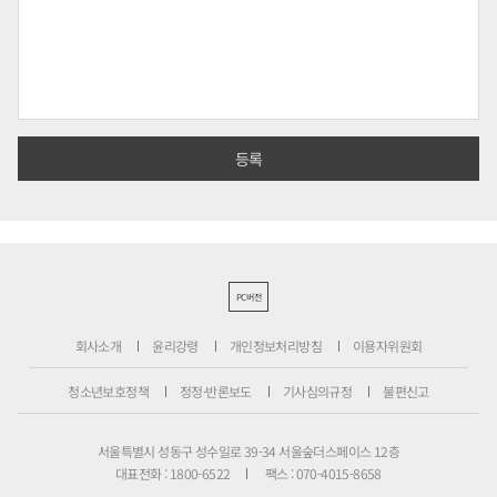
PC버전
회사소개
윤리강령
개인정보처리방침
이용자위원회
청소년보호정책
정정·반론보도
기사심의규정
불편신고
서울특별시 성동구 성수일로 39-34 서울숲더스페이스 12층
대표전화 : 1800-6522
팩스 : 070-4015-8658