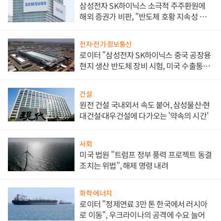
삼성전자 SK하이닉스 소극적 주주환원에
해외 증권가 비판, "반도체 호황 지속성 의
문"
전자·전기·정보통신
로이터 "삼성전자 SK하이닉스 중국 공장용
현지 생산 반도체 장비 시험, 미국 수출통제
대비"
건설
원전 건설 국내외서 속도 붙어, 삼성물산·현
대건설·대우건설에 다가오는 '약속의 시간'
사회
미국 법원 "트럼프 정부 풍력 프로젝트 동결
조치는 위법", 해제 명령 내려
화학·에너지
로이터 "정제연료 3만 톤 한국에서 러시아
로 이동", 우크라이나의 공격에 수요 늘어