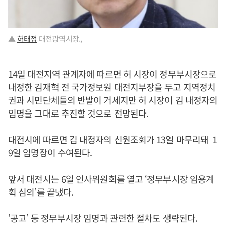
▲
허태정
대전광역시장.,
14일 대전지역 관계자에 따르면 허 시장이 정무부시장으로
내정한 김재혁 전 국가정보원 대전지부장을 두고 지역정치
권과 시민단체들의 반발이 거세지만 허 시장이 김 내정자의
임명을 그대로 추진할 것으로 전망된다.
대전시에 따르면 김 내정자의 신원조회가 13일 마무리돼 1
9일 임명장이 수여된다.
앞서 대전시는 6일 인사위원회를 열고 ‘정무부시장 임용계
획 심의’를 끝냈다.
‘공고’ 등 정무부시장 임명과 관련한 절차도 생략된다.