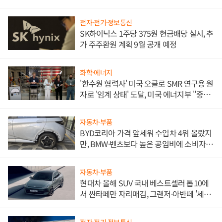
전자·전기·정보통신
SK하이닉스 1주당 375원 현금배당 실시, 추
가 주주환원 계획 9월 공개 예정
화학·에너지
'한수원 협력사' 미국 오클로 SMR 연구용 원
자로 '임계 상태' 도달, 미국 에너지부 "중요
한 이정표"
자동차·부품
BYD코리아 가격 앞세워 수입차 4위 올랐지
만, BMW·벤츠보다 높은 공임비에 소비자
불만 폭발
자동차·부품
현대차 올해 SUV 국내 베스트셀러 톱10에
서 싼타페만 자리매김, 그랜저·아반떼 '세단
쌍끌이'로 내수 방어
전자·전기·정보통신