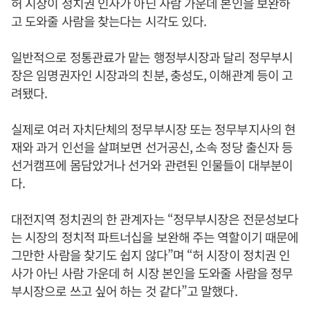
허 시장이 정치권 인사가 아닌 사람 가운데 본인을 보완하
고 도와줄 사람을 찾는다는 시각도 있다.
일반적으로 정통관료가 맡는 행정부시장과 달리 정무부시
장은 임명권자인 시장과의 친분, 충성도, 이해관계 등이 고
려됐다.
실제로 여러 자치단체의 정무부시장 또는 정무부지사의 현
재와 과거 인선을 살펴보면 선거공신, 소속 정당 출신자 등
선거캠프에 몸담았거나 선거와 관련된 인물들이 대부분이
다.
대전지역 정치권의 한 관계자는 “정무부시장은 전문성보다
는 시장의 정치적 파트너십을 보완해 주는 역할이기 때문에
그만한 사람을 찾기도 쉽지 않다”며 “허 시장이 정치권 인
사가 아닌 사람 가운데 허 시장 본인을 도와줄 사람을 정무
부시장으로 쓰고 싶어 하는 것 같다”고 말했다.