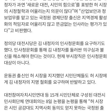
정자가 과연 ‘새로운 대전, 시민의 힘으로’를 표방한 허 시장
의 시정철학과 어울리는지 의문이 많다”며 “산업보안과 정
보업무를 맡고 있는 국정원 경제단장 출신은 지역경제 활성
화의 적임자로 어울리지 않고 뜬금없는 인사라는 평가가 있
다”고 비판했다.
정의당 대전시당은 김 내정자의 인사청문회를 요구하기도
했다. 인사청문회를 통해 김 내정자를 둘러싼 의구심과 불
신을 해소해야 한다는 것이다. 현재 부시장직은 인사청문회
대상이 아니다.
운동권 출신인 허 시장을 지지했던 시민단체들도 허 시장에
게 김 내정자의 지명 철회를 요구하며 반발하고 있다.
대전참여자치시민연대 등 15개 시민단체로 구성된 대전시
민사회단체 연대회의는 8일 논평을 논평을 통해 “허 시장
은 시민 공감대도 지역사회 동의도 얻지 못하는 국정원 출