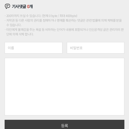
기사댓글
0
개
200자까지 쓰실 수 있습니다. (현재 0 byte / 최대 400byte)
저작권 등 다른 사람의 권리를 침해하거나 명예를 훼손하는 댓글은 관련 법률에 의해 제재를 받을
수 있습니다.
타인에게 불쾌감을 주는 욕설 등 비하하는 단어가 내용에 포함되거나 인신공격성 글은 관리자의 판
단에 의해 삭제 합니다.