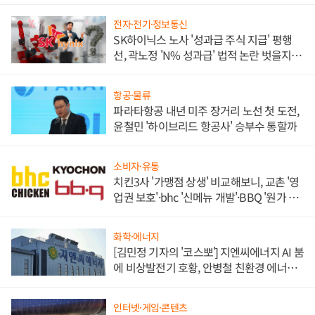
전자·전기·정보통신
SK하이닉스 노사 '성과급 주식 지급' 평행
선, 곽노정 'N% 성과급' 법적 논란 벗을지 주
목
항공·물류
파라타항공 내년 미주 장거리 노선 첫 도전,
윤철민 '하이브리드 항공사' 승부수 통할까
소비자·유통
치킨3사 '가맹점 상생' 비교해보니, 교촌 '영
업권 보호'·bhc '신메뉴 개발'·BBQ '원가 부
담'
화학·에너지
[김민정 기자의 '코스뽀'] 지엔씨에너지 AI 붐
에 비상발전기 호황, 안병철 친환경 에너지
발전전문기업 향한다
인터넷·게임·콘텐츠