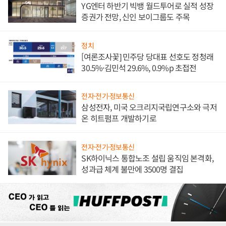
YG엔터 하반기 빅뱅 월드투어로 실적 성장
증권가 전망, 신인 보이그룹도 주목
정치
[여론조사꽃] 민주당 당대표 선호도 정청래
30.5%·김민석 29.6%, 0.9%p 초접전
전자·전기·정보통신
삼성전자, 미국 오크리지국립연구소와 극저
온 히트펌프 개발하기로
전자·전기·정보통신
SK하이닉스 통합노조 설립 움직임 본격화,
성과급 체계 불만에 3500명 결집