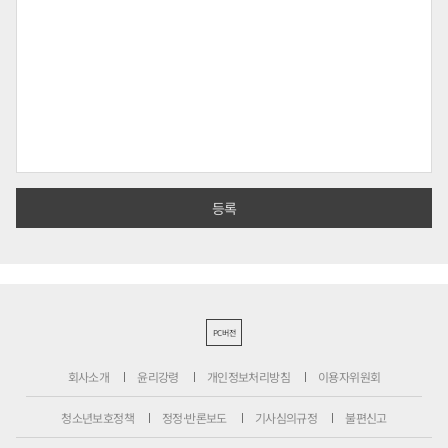
PC버전
회사소개
윤리강령
개인정보처리방침
이용자위원회
청소년보호정책
정정·반론보도
기사심의규정
불편신고