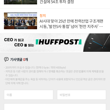
건설에 54조 투자 결정
정치
AI시대 맞아 25년 만에 전력산업 구조개편
시동, '발전5사 통합' 넘어 '한전 지주사' 재편
론도
기사댓글
0
개
200자까지 쓰실 수 있습니다. (현재 0 byte / 최대 400byte)
저작권 등 다른 사람의 권리를 침해하거나 명예를 훼손하는 댓글은 관련 법률에 의해 제재를 받을
수 있습니다.
타인에게 불쾌감을 주는 욕설 등 비하하는 단어가 내용에 포함되거나 인신공격성 글은 관리자의 판
단에 의해 삭제 합니다.