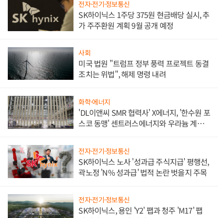
전자·전기·정보통신
SK하이닉스 1주당 375원 현금배당 실시, 추
가 주주환원 계획 9월 공개 예정
사회
미국 법원 "트럼프 정부 풍력 프로젝트 동결
조치는 위법", 해제 명령 내려
화학·에너지
'DL이앤씨 SMR 협력사' X에너지, '한수원 포
스코 동맹' 센트러스에너지와 우라늄 계약
체결
전자·전기·정보통신
SK하이닉스 노사 '성과급 주식지급' 평행선,
곽노정 'N% 성과급' 법적 논란 벗을지 주목
전자·전기·정보통신
SK하이닉스, 용인 'Y2' 팹과 청주 'M17' 팹