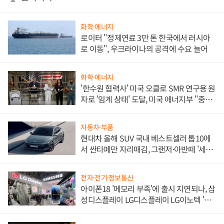
화학·에너지
로이터 "정제연료 3만 톤 한국에서 러시아
로 이동", 우크라이나의 공격에 수요 늘어
화학·에너지
'한수원 협력사' 미국 오클로 SMR 연구용 원
자로 '임계 상태' 도달, 미국 에너지부 "중요
한 이정표"
자동차·부품
현대차 올해 SUV 국내 베스트셀러 톱10에
서 싼타페만 자리매김, 그랜저·아반떼 '세단
쌍끌이'로 내수 방어
전자·전기·정보통신
아이폰18 '메모리 부족'에 출시 지연되나, 삼
성디스플레이 LG디스플레이 LG이노텍 '탈
애플' 수익 다각화 속도