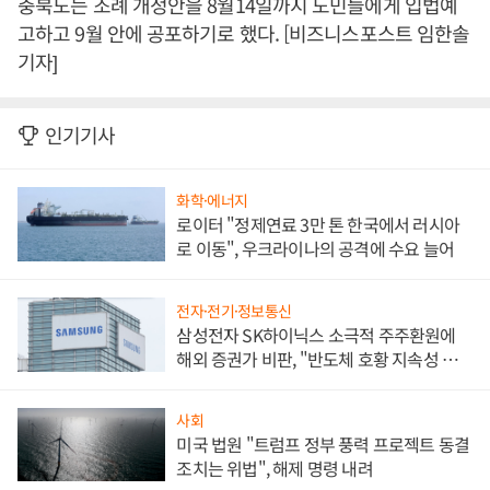
충북도는 조례 개정안을 8월14일까지 도민들에게 입법예
고하고 9월 안에 공포하기로 했다. [비즈니스포스트 임한솔
기자]
인기기사
화학·에너지
로이터 "정제연료 3만 톤 한국에서 러시아
로 이동", 우크라이나의 공격에 수요 늘어
전자·전기·정보통신
삼성전자 SK하이닉스 소극적 주주환원에
해외 증권가 비판, "반도체 호황 지속성 의
문"
사회
미국 법원 "트럼프 정부 풍력 프로젝트 동결
조치는 위법", 해제 명령 내려