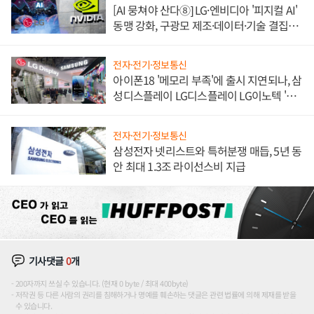
[AI 뭉쳐야 산다⑧] LG·엔비디아 '피지컬 AI'
동맹 강화, 구광모 제조·데이터·기술 결집
해 종합 로보틱스 기업으로
전자·전기·정보통신
아이폰18 '메모리 부족'에 출시 지연되나, 삼
성디스플레이 LG디스플레이 LG이노텍 '탈
애플' 수익 다각화 속도
전자·전기·정보통신
삼성전자 넷리스트와 특허분쟁 매듭, 5년 동
안 최대 1.3조 라이선스비 지급
기사댓글
0
개
200자까지 쓰실 수 있습니다. (현재 0 byte / 최대 400byte)
저작권 등 다른 사람의 권리를 침해하거나 명예를 훼손하는 댓글은 관련 법률에 의해 제재를 받을
수 있습니다.