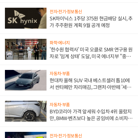
전자·전기·정보통신
SK하이닉스 1주당 375원 현금배당 실시, 추
가 주주환원 계획 9월 공개 예정
화학·에너지
'한수원 협력사' 미국 오클로 SMR 연구용 원
자로 '임계 상태' 도달, 미국 에너지부 "중요
한 이정표"
자동차·부품
현대차 올해 SUV 국내 베스트셀러 톱10에
서 싼타페만 자리매김, 그랜저·아반떼 '세단
쌍끌이'로 내수 방어
자동차·부품
BYD코리아 가격 앞세워 수입차 4위 올랐지
만, BMW·벤츠보다 높은 공임비에 소비자
불만 폭발
전자·전기·정보통신