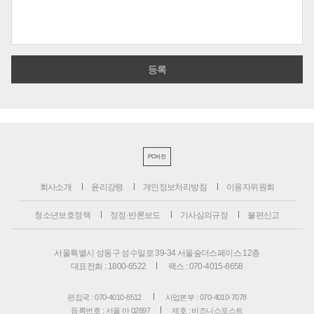
PC버전
회사소개
윤리강령
개인정보처리방침
이용자위원회
청소년보호정책
정정·반론보도
기사심의규정
불편신고
서울특별시 성동구 성수일로 39-34 서울숲더스페이스 12층
대표전화 : 1800-6522
팩스 : 070-4015-8658
편집국 : 070-4010-8512
사업본부 : 070-4010-7078
등록번호 : 서울 아 02897
제호 : 비즈니스포스트