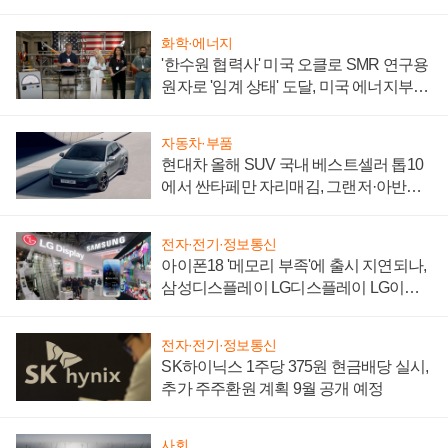
어
화학·에너지
'한수원 협력사' 미국 오클로 SMR 연구용
원자로 '임계 상태' 도달, 미국 에너지부
"중요한 이정표"
자동차·부품
현대차 올해 SUV 국내 베스트셀러 톱10
에서 싼타페만 자리매김, 그랜저·아반떼
'세단 쌍끌이'로 내수 방어
전자·전기·정보통신
아이폰18 '메모리 부족'에 출시 지연되나,
삼성디스플레이 LG디스플레이 LG이노
텍 '탈애플' 수익 다각화 속도
전자·전기·정보통신
SK하이닉스 1주당 375원 현금배당 실시,
추가 주주환원 계획 9월 공개 예정
사회