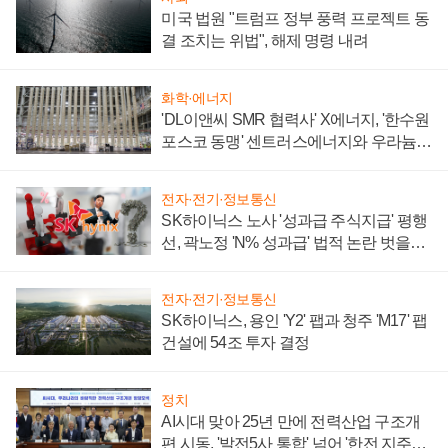
미국 법원 "트럼프 정부 풍력 프로젝트 동
결 조치는 위법", 해제 명령 내려
화학·에너지
'DL이앤씨 SMR 협력사' X에너지, '한수원
포스코 동맹' 센트러스에너지와 우라늄
계약 체결
전자·전기·정보통신
SK하이닉스 노사 '성과급 주식지급' 평행
선, 곽노정 'N% 성과급' 법적 논란 벗을지
주목
전자·전기·정보통신
SK하이닉스, 용인 'Y2' 팹과 청주 'M17' 팹
건설에 54조 투자 결정
정치
AI시대 맞아 25년 만에 전력산업 구조개
편 시동, '발전5사 통합' 넘어 '한전 지주사'