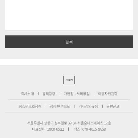
PC버전
회사소개
윤리강령
개인정보처리방침
이용자위원회
청소년보호정책
정정·반론보도
기사심의규정
불편신고
서울특별시 성동구 성수일로 39-34 서울숲더스페이스 12층
대표전화 : 1800-6522
팩스 : 070-4015-8658