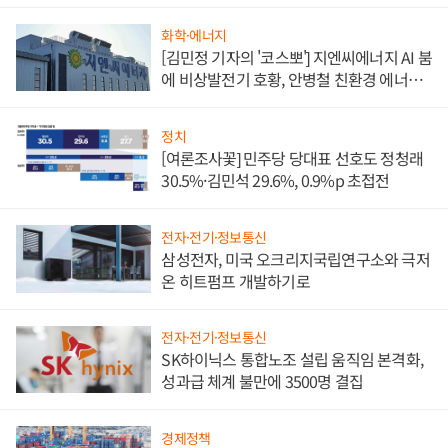
담'
화학·에너지
[김민정 기자의 '코스뽀'] 지엔씨에너지 AI 붐
에 비상발전기 호황, 안병철 친환경 에너지
발전전문기업 향한다
정치
[여론조사꽃] 민주당 당대표 선호도 정청래
30.5%·김민석 29.6%, 0.9%p 초접전
전자·전기·정보통신
삼성전자, 미국 오크리지국립연구소와 극저
온 히트펌프 개발하기로
전자·전기·정보통신
SK하이닉스 통합노조 설립 움직임 본격화,
성과급 체계 불만에 3500명 결집
경제정책