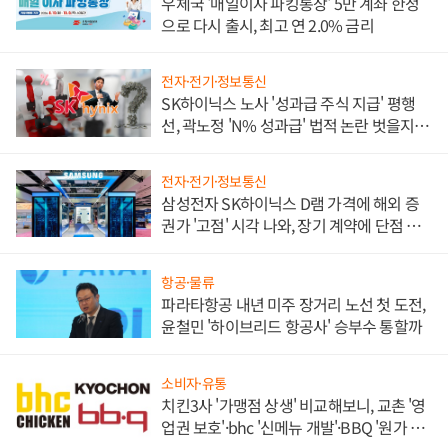
우체국 '매일이자 파킹통장' 5만 계좌 한정
으로 다시 출시, 최고 연 2.0% 금리
전자·전기·정보통신
SK하이닉스 노사 '성과급 주식 지급' 평행
선, 곽노정 'N% 성과급' 법적 논란 벗을지 주
목
전자·전기·정보통신
삼성전자 SK하이닉스 D램 가격에 해외 증
권가 '고점' 시각 나와, 장기 계약에 단점 부
각
항공·물류
파라타항공 내년 미주 장거리 노선 첫 도전,
윤철민 '하이브리드 항공사' 승부수 통할까
소비자·유통
치킨3사 '가맹점 상생' 비교해보니, 교촌 '영
업권 보호'·bhc '신메뉴 개발'·BBQ '원가 부